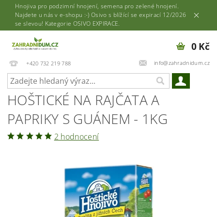
Hnojiva pro podzimní hnojení, semena pro zelené hnojení.
Najdete u nás v e-shopu :-) Osivo s blížící se expirací 12/2026
se slevou! Kategorie OSIVO EXPIRACE.
0 Kč
info@zahradnidum.cz
+420 732 219 788
HOŠTICKÉ NA RAJČATA A
PAPRIKY S GUÁNEM - 1KG
2 hodnocení