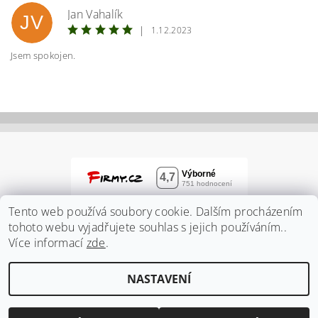
Jan Vahalík
JV
|
1.12.2023
Jsem spokojen.
Vložením hodnocení souhlasíte s
podmínkami
ochrany osobních údajů
Tento web používá soubory cookie. Dalším procházením
tohoto webu vyjadřujete souhlas s jejich používáním..
Více informací
zde
.
NASTAVENÍ
2026 ©
Zahradnidum.cz
, všechna práva vyhrazena