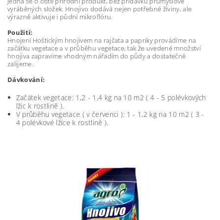
Jedná se o čistě přírodní produkt, bez přídavku průmyslově
vyráběných složek. Hnojivo dodává nejen potřebné živiny, ale
výrazně aktivuje i půdní mikroflóru.
Použití:
Hnojení Hoštickým hnojivem na rajčata a papriky provádíme na
začátku vegetace a v průběhu vegetace, tak že uvedené množství
hnojiva zapravíme vhodným nářadím do půdy a dostatečně
zalijeme.
Dávkování:
Začátek vegetace: 1,2 - 1,4 kg na 10 m2 ( 4 - 5 polévkových
lžic k rostlině ).
V průběhu vegetace ( v červenci ): 1 - 1,2 kg na 10 m2 ( 3 -
4 polévkové lžíce k rostlině ).