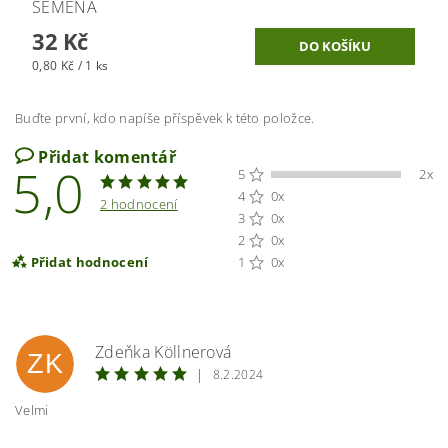
SEMENA
32 Kč
0,80 Kč / 1 ks
Buďte první, kdo napíše příspěvek k této položce.
Přidat komentář
5,0
5
2x
4
0x
2 hodnocení
3
0x
2
0x
Přidat hodnocení
1
0x
Zdeňka Köllnerová
ZK
|
8.2.2024
Velmi