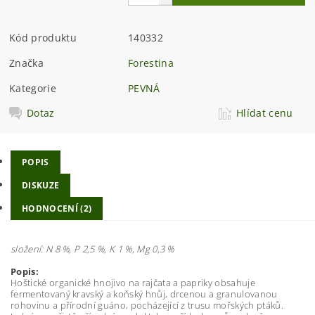
Kód produktu
140332
Značka
Forestina
Kategorie
PEVNÁ
Dotaz
Hlídat cenu
POPIS
DISKUZE
HODNOCENÍ (2)
složení: N 8 %, P 2,5 %, K 1 %, Mg 0,3 %
Popis:
Hoštické organické hnojivo na rajčata a papriky obsahuje
fermentovaný kravský a koňský hnůj, drcenou a granulovanou
rohovinu a přírodní guáno, pocházející z trusu mořských ptáků.