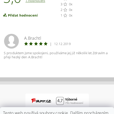
1 hodnocení
3
0x
2
0x
Přidat hodnocení
1
0x
A.Brachtl
|
12.12.2019
S produktem jsme spokojeni, používáme jej již několik let.Zdravím a
přeji hezký den A.Brachtl
Vložením hodnocení souhlasíte s
podmínkami
ochrany osobních údajů
Tento web používá soubory cookie. Dalším procházením