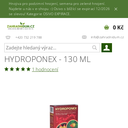
Hnojiva pro podzimní hnojení, semena pro zelené hnojení.
Najdete u nás v e-shopu :-) Osivo s blížící se expirací 12/2026
se slevou! Kategorie OSIVO EXPIRACE.
0 Kč
info@zahradnidum.cz
+420 732 219 788
HYDROPONEX - 130 ML
1 hodnocení