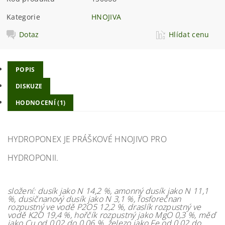
Kategorie
HNOJIVA
Dotaz
Hlídat cenu
POPIS
DISKUZE
HODNOCENÍ (1)
HYDROPONEX JE PRÁŠKOVÉ HNOJIVO PRO
HYDROPONII.
složení: dusík jako N 14,2 %, amonný dusík jako N 11,1
%, dusičnanový dusík jako N 3,1 %, fosforečnan
rozpustný ve vodě P2O5 12,2 %, draslík rozpustný ve
vodě K2O 19,4 %, hořčík rozpustný jako MgO 0,3 %, měď
jako Cu od 0,02 do 0,06 %, železo jako Fe od 0,02 do