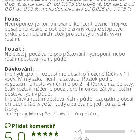
0,06 %, zinek jako Zn od 0,015 do 0,045 %, bór jako B od
0,01 do 0,03 %, molibden jako Mo od 0,025 do 0,075 %.
Popis:
Hydroponex je kombinované, koncentrované hnojivo,
obsahující veškeré potřebné živiny včetně stopových
prvků a stimulačních látek pro zdravý a rychlý vývin
rostlin.
Použití:
Nejčastěji používané pro pěstování hydroponií nebo
rostlin pěstovaných v půdě.
Dávkování:
Pro hydroponii rozpustíme obsah přiložené lžičky v 1 l
vody. Mírný zákal není na závadu. Roztok podle
vegetačního růstu vyměníme po 2 - 4 týdnech za čerstvý.
Stálý roztok můžeme použít pro hnojivou zálivku rostlin
pěstovaných v půdě.
Pro zálivku rostlin pěstovaných v půdě rozpustíme obsah
přiložené lžičky ve 2 l vody a zaléváme jednou za 2-4
týdny.
Buďte první, kdo napíše příspěvek k této položce.
Přidat komentář
5,0
5
1x
4
0x