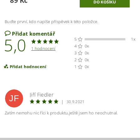
Buďte první, kdo napíše příspěvek k této položce.
Přidat komentář
5,0
5
1x
4
0x
1 hodnocení
3
0x
2
0x
Přidat hodnocení
1
0x
Jiří Fiedler
JF
|
30.9.2021
Zatím nemohu nic říci k produktu,ještě jsem ho neochutnal.