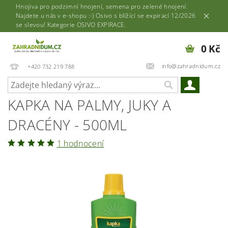
Hnojiva pro podzimní hnojení, semena pro zelené hnojení.
Najdete u nás v e-shopu :-) Osivo s blížící se expirací 12/2026
se slevou! Kategorie OSIVO EXPIRACE.
0 Kč
info@zahradnidum.cz
+420 732 219 788
KAPKA NA PALMY, JUKY A
DRACÉNY - 500ML
1 hodnocení