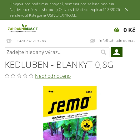
Hnojiva pro podzimní hnojení, semena pro zelené hnojení.
Najdete u nás v e-shopu :-) Osivo s blížící se expirací 12/2026
se slevou! Kategorie OSIVO EXPIRACE.
0 Kč
info@zahradnidum.cz
+420 732 219 788
KEDLUBEN - BLANKYT 0,8G
Neohodnoceno