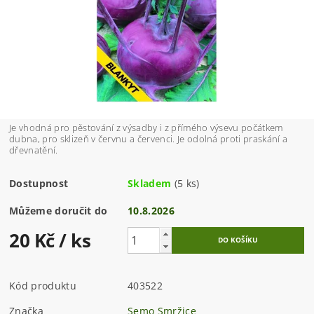
Je vhodná pro pěstování z výsadby i z přímého výsevu počátkem
dubna, pro sklizeň v červnu a červenci. Je odolná proti praskání a
dřevnatění.
Dostupnost
Skladem
(5 ks)
Můžeme doručit do
10.8.2026
20 Kč
/ ks
Kód produktu
403522
Značka
Semo Smržice