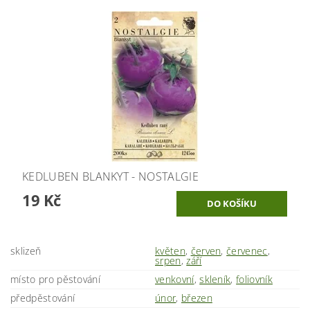
KEDLUBEN BLANKYT - NOSTALGIE
19 Kč
sklizeň
květen
,
červen
,
červenec
,
srpen
,
září
místo pro pěstování
venkovní
,
skleník
,
foliovník
předpěstování
únor
,
březen