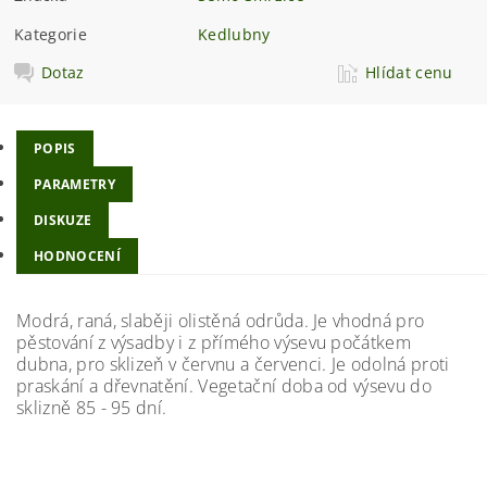
Kategorie
Kedlubny
Dotaz
Hlídat cenu
POPIS
PARAMETRY
DISKUZE
HODNOCENÍ
Modrá, raná, slaběji olistěná odrůda. Je vhodná pro
pěstování z výsadby i z přímého výsevu počátkem
dubna, pro sklizeň v červnu a červenci. Je odolná proti
praskání a dřevnatění. Vegetační doba od výsevu do
sklizně 85 - 95 dní.