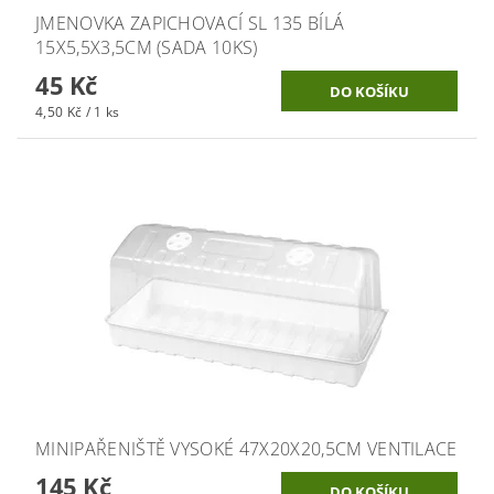
JMENOVKA ZAPICHOVACÍ SL 135 BÍLÁ
15X5,5X3,5CM (SADA 10KS)
45 Kč
4,50 Kč / 1 ks
MINIPAŘENIŠTĚ VYSOKÉ 47X20X20,5CM VENTILACE
145 Kč