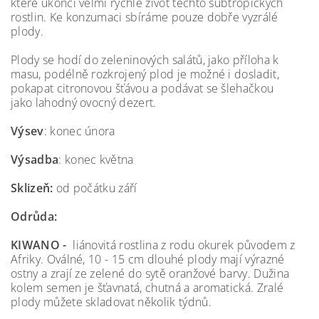
které ukončí velmi rychle život těchto subtropických
rostlin. Ke konzumaci sbíráme pouze dobře vyzrálé
plody.
Plody se hodí do zeleninových salátů, jako příloha k
masu, podélně rozkrojený plod je možné i dosladit,
pokapat citronovou šťávou a podávat se šlehačkou
jako lahodný ovocný dezert.
Výsev
: konec února
Výsadba
: konec května
Sklizeň:
od počátku září
Odrůda:
KIWANO -
liánovitá rostlina z rodu okurek původem z
Afriky. Oválné, 10 - 15 cm dlouhé plody mají výrazné
ostny a zrají ze zelené do sytě oranžové barvy. Dužina
kolem semen je šťavnatá, chutná a aromatická. Zralé
plody můžete skladovat několik týdnů.