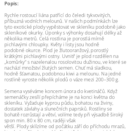
Popis:
Rychle rostoucí liána patřící do čeledi tykvovitých,
příbuzná vodních melounů. V našich podmínkách lze
tyto exotické plody vypěstovat ve skleníku podobně jako
skleníkové okurky. Úponky s výhonky dosahují délky až
několika metrů. Celá rostlina je porostlá mírně
pichlavými chloupky. Květy i listy jsou hodně
podobné okurce. Plod je žlutooranžový, porostlý
krátkými pichlavými ostny. Uvnitř je plod rozdělen na
„komůrky“ s nazelenalou rosolovitou dužinou, ve které se
nachází množství žlutých semen. Chuť má sladkou,
hodně šťavnatou, podobnou kiwi a melounu. Na jedné
rostlině vyroste několik plodů o váze mezi 200–300 g.
Semena vyséváme koncem února do kvetináčů. Když
semenáčky zesílí přepícháme je na konci května do
skleníku. Vyžaduje kyprou půdu, bohatou na živiny,
dostatek závlahy a slunečních paprsků. Rostliny se
bohatě rozrůstají a větví, volíme tedy při výsadbě široký
spon min. 80 x 80 cm, raději však
větší. Plody sklízíme od počátku září do příchodu mrazů,