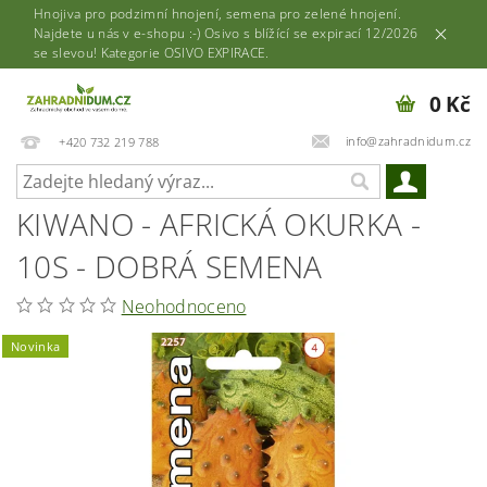
Hnojiva pro podzimní hnojení, semena pro zelené hnojení.
Najdete u nás v e-shopu :-) Osivo s blížící se expirací 12/2026
se slevou! Kategorie OSIVO EXPIRACE.
0 Kč
info@zahradnidum.cz
+420 732 219 788
KIWANO - AFRICKÁ OKURKA -
10S - DOBRÁ SEMENA
Neohodnoceno
Novinka