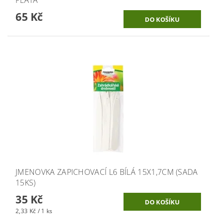
65 Kč
JMENOVKA ZAPICHOVACÍ L6 BÍLÁ 15X1,7CM (SADA
15KS)
35 Kč
2,33 Kč / 1 ks