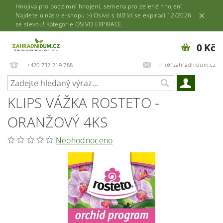
Hnojiva pro podzimní hnojení, semena pro zelené hnojení.
Najdete u nás v e-shopu :-) Osivo s blížící se expirací 12/2026
se slevou! Kategorie OSIVO EXPIRACE.
0 Kč
info@zahradnidum.cz
+420 732 219 788
KLIPS VÁŽKA ROSTETO -
ORANŽOVÝ 4KS
Neohodnoceno