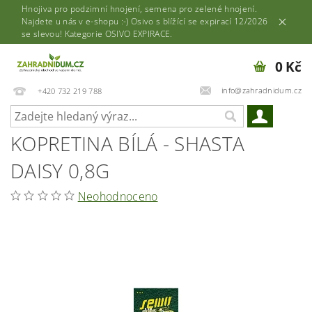
Hnojiva pro podzimní hnojení, semena pro zelené hnojení.
Najdete u nás v e-shopu :-) Osivo s blížící se expirací 12/2026
se slevou! Kategorie OSIVO EXPIRACE.
0 Kč
info@zahradnidum.cz
+420 732 219 788
KOPRETINA BÍLÁ - SHASTA
DAISY 0,8G
Neohodnoceno