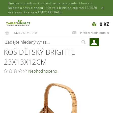
Hnojiva pro podzimní hnojení, semena pro zelené hnojení.
Najdete u nás v e-shopu :-) Osivo s blížící se expirací 12/2026
se slevou! Kategorie OSIVO EXPIRACE.
0 Kč
info@zahradnidum.cz
+420 732 219 788
KOŠ DĚTSKÝ BRIGITTE
23X13X12CM
Neohodnoceno