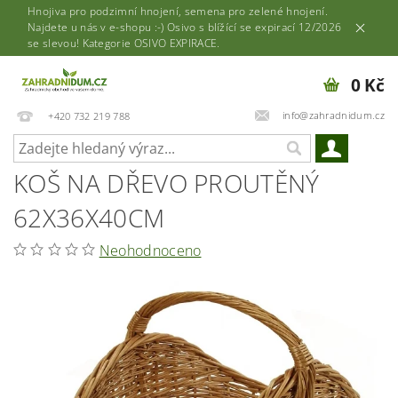
Hnojiva pro podzimní hnojení, semena pro zelené hnojení.
Najdete u nás v e-shopu :-) Osivo s blížící se expirací 12/2026
se slevou! Kategorie OSIVO EXPIRACE.
0 Kč
info@zahradnidum.cz
+420 732 219 788
KOŠ NA DŘEVO PROUTĚNÝ
62X36X40CM
Neohodnoceno