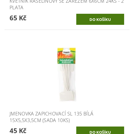
KVĚTNÍK RAŠELINOVÝ SE ZÁŘEZEM 6X6CM 24KS - 2
PLATA
65 Kč
JMENOVKA ZAPICHOVACÍ SL 135 BÍLÁ
15X5,5X3,5CM (SADA 10KS)
45 Kč