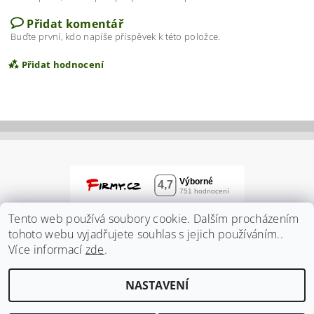
Přidat komentář
Buďte první, kdo napíše příspěvek k této položce.
Přidat hodnocení
Tento web používá soubory cookie. Dalším procházením
tohoto webu vyjadřujete souhlas s jejich používáním..
Více informací
zde
.
Vložením hodnocení souhlasíte s
podmínkami
NASTAVENÍ
ochrany osobních údajů
2026 ©
Zahradnidum.cz
, všechna práva vyhrazena