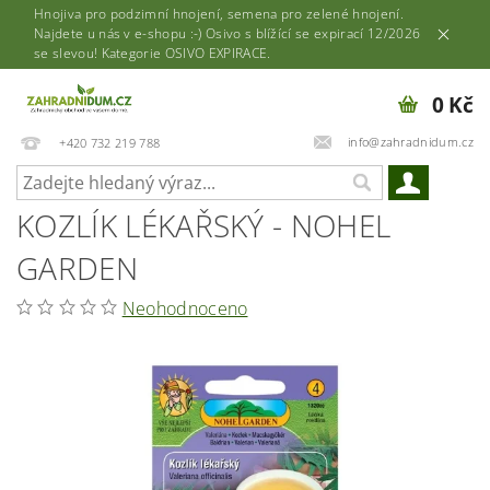
Hnojiva pro podzimní hnojení, semena pro zelené hnojení.
Najdete u nás v e-shopu :-) Osivo s blížící se expirací 12/2026
se slevou! Kategorie OSIVO EXPIRACE.
0 Kč
info@zahradnidum.cz
+420 732 219 788
KOZLÍK LÉKAŘSKÝ - NOHEL
GARDEN
Neohodnoceno