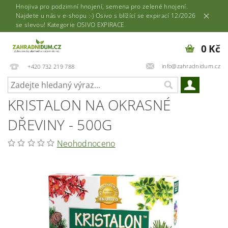
Hnojiva pro podzimní hnojení, semena pro zelené hnojení.
Najdete u nás v e-shopu :-) Osivo s blížící se expirací 12/2026
se slevou! Kategorie OSIVO EXPIRACE.
0 Kč
info@zahradnidum.cz
+420 732 219 788
KRISTALON NA OKRASNÉ
DŘEVINY - 500G
Neohodnoceno