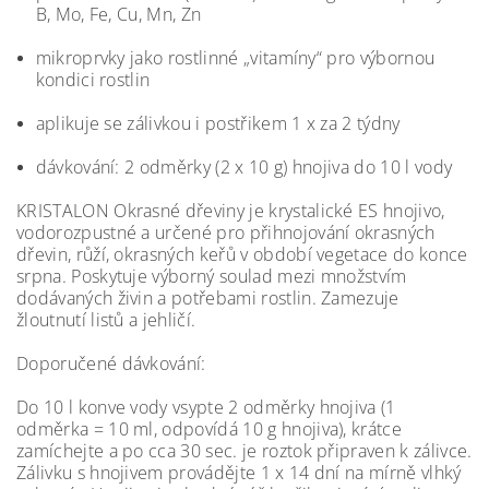
B, Mo, Fe, Cu, Mn, Zn
mikroprvky jako rostlinné „vitamíny“ pro výbornou
kondici rostlin
aplikuje se zálivkou i postřikem 1 x za 2 týdny
dávkování: 2 odměrky (2 x 10 g) hnojiva do 10 l vody
KRISTALON Okrasné dřeviny je krystalické ES hnojivo,
vodorozpustné a určené pro přihnojování okrasných
dřevin, růží, okrasných keřů v období vegetace do konce
srpna. Poskytuje výborný soulad mezi množstvím
dodávaných živin a potřebami rostlin. Zamezuje
žloutnutí listů a jehličí.
Doporučené dávkování:
Do 10 l konve vody vsypte 2 odměrky hnojiva (1
odměrka = 10 ml, odpovídá 10 g hnojiva), krátce
zamíchejte a po cca 30 sec. je roztok připraven k zálivce.
Zálivku s hnojivem provádějte 1 x 14 dní na mírně vlhký