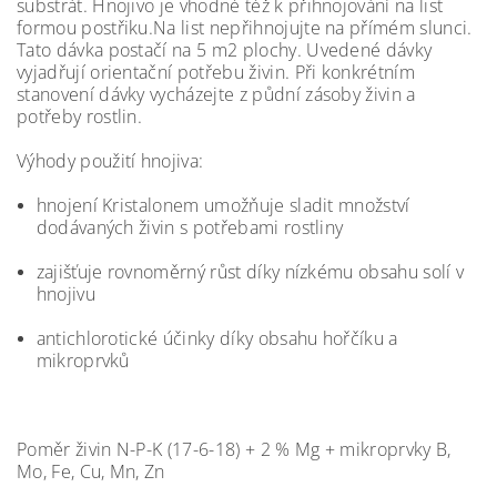
substrát. Hnojivo je vhodné též k přihnojování na list
formou postřiku.Na list nepřihnojujte na přímém slunci.
Tato dávka postačí na 5 m2 plochy. Uvedené dávky
vyjadřují orientační potřebu živin. Při konkrétním
stanovení dávky vycházejte z půdní zásoby živin a
potřeby rostlin.
Výhody použití hnojiva:
hnojení Kristalonem umožňuje sladit množství
dodávaných živin s potřebami rostliny
zajišťuje rovnoměrný růst díky nízkému obsahu solí v
hnojivu
antichlorotické účinky díky obsahu hořčíku a
mikroprvků
Poměr živin N-P-K (17-6-18) + 2 % Mg + mikroprvky B,
Mo, Fe, Cu, Mn, Zn