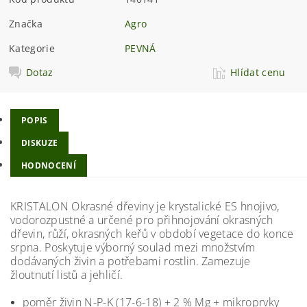
Značka
Agro
Kategorie
PEVNÁ
Dotaz
Hlídat cenu
POPIS
DISKUZE
HODNOCENÍ
KRISTALON Okrasné dřeviny je krystalické ES hnojivo,
vodorozpustné a určené pro přihnojování okrasných
dřevin, růží, okrasných keřů v období vegetace do konce
srpna. Poskytuje výborný soulad mezi množstvím
dodávaných živin a potřebami rostlin. Zamezuje
žloutnutí listů a jehličí.
poměr živin N-P-K (17-6-18) + 2 % Mg + mikroprvky