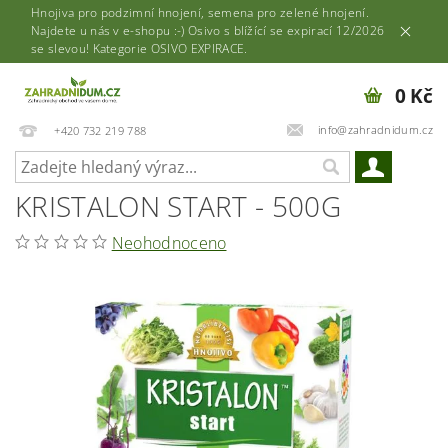
Hnojiva pro podzimní hnojení, semena pro zelené hnojení.
Najdete u nás v e-shopu :-) Osivo s blížící se expirací 12/2026
se slevou! Kategorie OSIVO EXPIRACE.
0 Kč
info@zahradnidum.cz
+420 732 219 788
KRISTALON START - 500G
Neohodnoceno