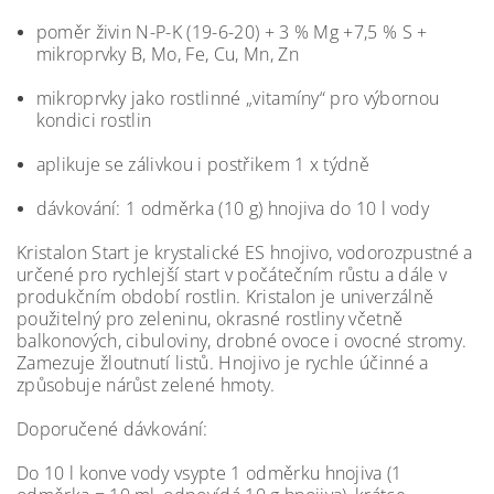
poměr živin N-P-K (19-6-20) + 3 % Mg +7,5 % S +
mikroprvky B, Mo, Fe, Cu, Mn, Zn
mikroprvky jako rostlinné „vitamíny“ pro výbornou
kondici rostlin
aplikuje se zálivkou i postřikem 1 x týdně
dávkování: 1 odměrka (10 g) hnojiva do 10 l vody
Kristalon Start je krystalické ES hnojivo, vodorozpustné a
určené pro rychlejší start v počátečním růstu a dále v
produkčním období rostlin. Kristalon je univerzálně
použitelný pro zeleninu, okrasné rostliny včetně
balkonových, cibuloviny, drobné ovoce i ovocné stromy.
Zamezuje žloutnutí listů. Hnojivo je rychle účinné a
způsobuje nárůst zelené hmoty.​
Doporučené dávkování:
Do 10 l konve vody vsypte 1 odměrku hnojiva (1