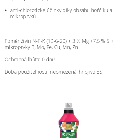
anti-chlorotické účinky díky obsahu hořčíku a
mikroprvků
Poměr živin N-P-K (19-6-20) + 3 % Mg +7,5 % S +
mikroprvky B, Mo, Fe, Cu, Mn, Zn​
Ochranná lhůta: 0 dní!
Doba použitelnosti: neomezená, hnojivo ES