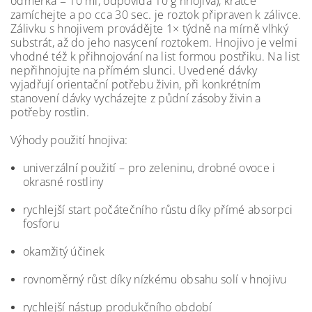
odměrka = 10 ml, odpovídá 10 g hnojiva), krátce
zamíchejte a po cca 30 sec. je roztok připraven k zálivce.
Zálivku s hnojivem provádějte 1× týdně na mírně vlhký
substrát, až do jeho nasycení roztokem. Hnojivo je velmi
vhodné též k přihnojování na list formou postřiku. Na list
nepřihnojujte na přímém slunci. Uvedené dávky
vyjadřují orientační potřebu živin, při konkrétním
stanovení dávky vycházejte z půdní zásoby živin a
potřeby rostlin.
Výhody použití hnojiva:
univerzální použití – pro zeleninu, drobné ovoce i
okrasné rostliny
rychlejší start počátečního růstu díky přímé absorpci
fosforu
okamžitý účinek
rovnoměrný růst díky nízkému obsahu solí v hnojivu
rychlejší nástup produkčního období