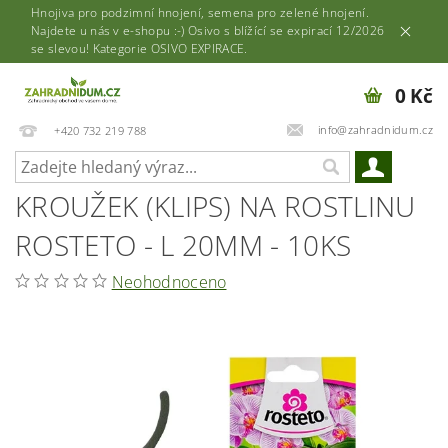
Hnojiva pro podzimní hnojení, semena pro zelené hnojení.
Najdete u nás v e-shopu :-) Osivo s blížící se expirací 12/2026
se slevou! Kategorie OSIVO EXPIRACE.
0 Kč
info@zahradnidum.cz
+420 732 219 788
KROUŽEK (KLIPS) NA ROSTLINU
ROSTETO - L 20MM - 10KS
Neohodnoceno