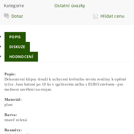
Kategorie
Ostatní úvazky
Dotaz
Hlídat cenu
POPIS
DISKUZE
HODNOCENÍ
Popis:
Dekorativní klipsy slouží k uchycení květního stvolu rostliny k opěrné
tyčce. Jsou balené po 10 ks v igelitovém sáčku s EURO závěsem - pro
možnost zavěšení na stojan.
Materiál:
plast
Barva:
tmavě zelená
Rozměry: