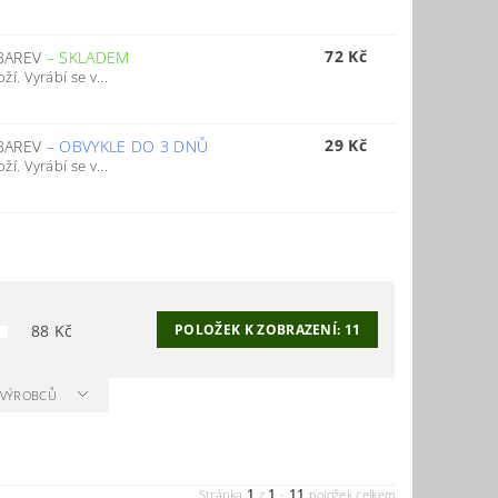
72 Kč
 BAREV
–
SKLADEM
. Vyrábí se v...
29 Kč
 BAREV
–
OBVYKLE DO 3 DNŮ
. Vyrábí se v...
88
Kč
POLOŽEK K ZOBRAZENÍ:
11
A VÝROBCŮ
1
1
11
Stránka
z
-
položek celkem