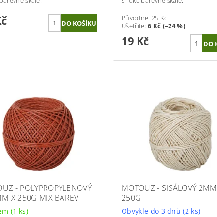
 barevné škále.
široké barevné škále.
Kč
Původně:
25 Kč
Ušetříte
:
6 Kč (–24 %)
19 Kč
UZ - POLYPROPYLENOVÝ
MOTOUZ - SISÁLOVÝ 2MM
MM X 250G MIX BAREV
250G
dem
(1 ks)
Obvykle do 3 dnů
(2 ks)