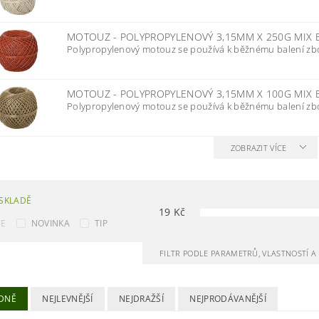
MOTOUZ - POLYPROPYLENOVÝ 3,15MM X 250G MIX
Polypropylenový motouz se používá k běžnému balení zboží
MOTOUZ - POLYPROPYLENOVÝ 3,15MM X 100G MIX
Polypropylenový motouz se používá k běžnému balení zboží
ZOBRAZIT VÍCE
SKLADĚ
19
Kč
CE
NOVINKA
TIP
FILTR PODLE PARAMETRŮ, VLASTNOSTÍ 
DNĚ
NEJLEVNĚJŠÍ
NEJDRAŽŠÍ
NEJPRODÁVANĚJŠÍ