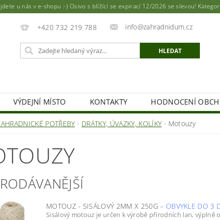
ete u nás v e-shopu :-) Osivo s blížící se expirací 12/2026 se slevou! Katego
info@zahradnidum.cz
+420 732 219 788
VÝDEJNÍ MÍSTO
KONTAKTY
HODNOCENÍ OBC
ZAHRADNICKÉ POTŘEBY
DRÁTKY, ÚVAZKY, KOLÍKY
Motouzy
OTOUZY
PRODÁVANĚJŠÍ
MOTOUZ - SISÁLOVÝ 2MM X 250G
–
OBVYKLE DO 3 
Sisálový motouz je určen k výrobě přírodních lan, výplně oc