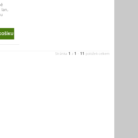
bě
 lan,
bu
1
1
11
Stránka
z
-
položek celkem