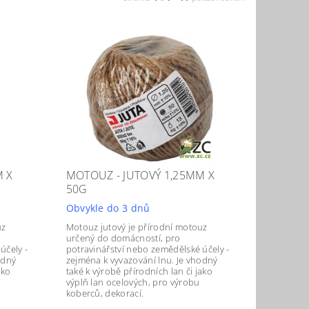
M X
MOTOUZ - JUTOVÝ 1,25MM X
50G
Obvykle do 3 dnů
uz
Motouz jutový je přírodní motouz
určený do domácností, pro
účely -
potravinářství nebo zemědělské účely -
odný
zejména k vyvazování lnu. Je vhodný
ako
také k výrobě přírodních lan či jako
výplň lan ocelových, pro výrobu
koberců, dekorací.