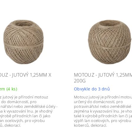
UZ - JUTOVÝ 1,25MM X
MOTOUZ - JUTOVÝ 1,25M
200G
dem
(4 ks)
Obvykle do 3 dnů
 jutový je přírodní motouz
Motouz jutový je přírodní moto
 do domácností, pro
určený do domácností, pro
inářství nebo zemědělské účely -
potravinářství nebo zemědělské 
a k vyvazování lnu. Je vhodný
zejména k vyvazování lnu. Je vh
výrobě přírodních lan či jako
také k výrobě přírodních lan či j
lan ocelových, pro výrobu
výplň lan ocelových, pro výrobu
ů, dekorací.
koberců, dekorací.