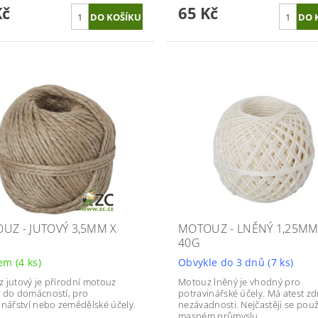
Kč
65 Kč
UZ - JUTOVÝ 3,5MM X
MOTOUZ - LNĚNÝ 1,25MM
40G
dem
(4 ks)
Obvykle do 3 dnů
(7 ks)
 jutový je přírodní motouz
Motouz lněný je vhodný pro
 do domácností, pro
potravinářské účely. Má atest zd
inářství nebo zemědělské účely.
nezávadnosti. Nejčastěji se použí
masném průmyslu.