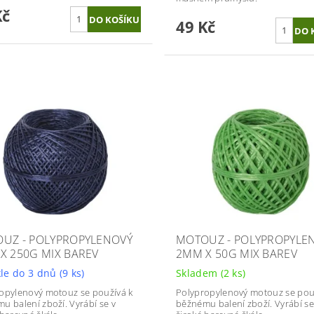
Kč
49 Kč
UZ - POLYPROPYLENOVÝ
MOTOUZ - POLYPROPYLE
X 250G MIX BAREV
2MM X 50G MIX BAREV
le do 3 dnů
(9 ks)
Skladem
(2 ks)
opylenový motouz se používá k
Polypropylenový motouz se pou
u balení zboží. Vyrábí se v
běžnému balení zboží. Vyrábí se