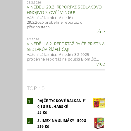
26.3.2026
V NEDĚLI 29.3. REPORTÁŽ SEDLÁKOVO
HNOJIVO S OVČÍ VLNOU!
Vážení zákazníci. V neděli
29.3.2026 proběhne reportáž o
přednostech...
více
6.2.2026
V NEDĚLI 8.2. REPORTÁŽ RAJČE PRISTA A
SEDLÁKŮV ŽÍŽALÍ ČAJ!
Vážení zákazníci. V neděli 8.2.2025
proběhne reportáž na použití Biom Žíž...
více
TOP 10
RAJČE TYČKOVÉ BALKAN F1
0,1G BULHARSKÉ
55 Kč
SLIMEX NA SLIMÁKY - 500G
219 Kč