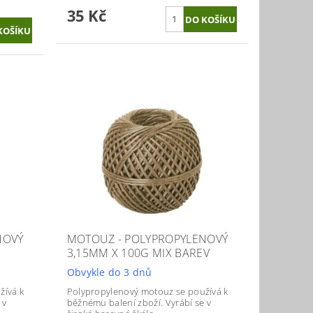
35 Kč
NOVÝ
MOTOUZ - POLYPROPYLENOVÝ
3,15MM X 100G MIX BAREV
Obvykle do 3 dnů
žívá k
Polypropylenový motouz se používá k
 v
běžnému balení zboží. Vyrábí se v