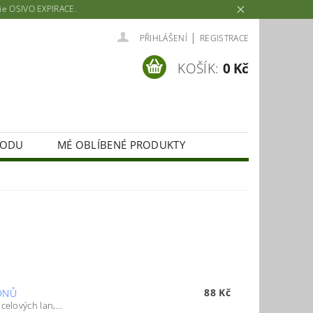
rie OSIVO EXPIRACE.
|
PŘIHLÁŠENÍ
REGISTRACE
KOŠÍK:
0 Kč
HODU
MÉ OBLÍBENÉ PRODUKTY
88 Kč
DNŮ
elových lan,...