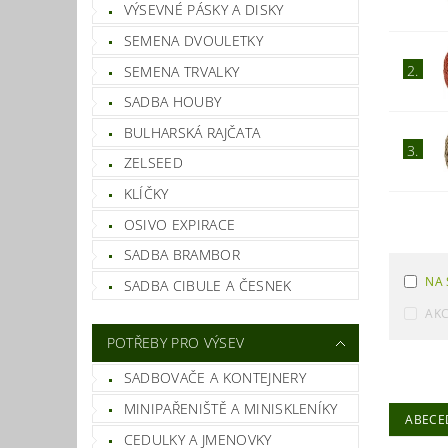
VÝSEVNÉ PÁSKY A DISKY
SEMENA DVOULETKY
2.
SEMENA TRVALKY
SADBA HOUBY
BULHARSKÁ RAJČATA
3.
ZELSEED
KLÍČKY
OSIVO EXPIRACE
SADBA BRAMBOR
NA 
SADBA CIBULE A ČESNEK
AK
POTŘEBY PRO VÝSEV
SADBOVAČE A KONTEJNERY
MINIPAŘENIŠTĚ A MINISKLENÍKY
ABECE
CEDULKY A JMENOVKY