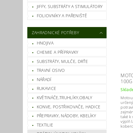
JIFFY, SUBSTRÁTY A STIMULÁTORY
FOLIOVNÍKY A PAŘENIŠTĚ
ZAHRADNICKÉ POTŘEBY
HNOJIVA
CHEMIE A PŘÍPRAVKY
SUBSTRÁTY, MULČE, DRŤE
TRAVNÍ OSIVO
MOTO
NÁŘADÍ
100G
RUKAVICE
Skla
KVĚTINÁČE,TRUHLÍKY,OBALY
Motouz
určený
KONVE, POSTŘIKOVAČE, HADICE
potrav
zejmén
PŘEPRAVKY, NÁDOBY, KBELÍKY
také k 
výplň 
TEXTILIE
koberc