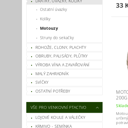
DRÁTKY, ÚVAZKY, KOLÍKY
33 
Ostatní úvazky
Kolíky
Motouzy
Struny do sekačky
ROHOŽE, CLONY, PLACHTY
OBRUBY, PALISÁDY, PLŮTKY
VÝROBA VÍNA A ZAVAŘOVÁNÍ
MALÝ ZAHRADNÍK
SVÍČKY
OSTATNÍ POTŘEBY
MOTO
200G
Skla
VŠE PRO VENKOVNÍ PTACTVO
Motouz
LOJOVÉ KOULE A VÁLEČKY
určený
potrav
KRMIVO - SEMÍNKA