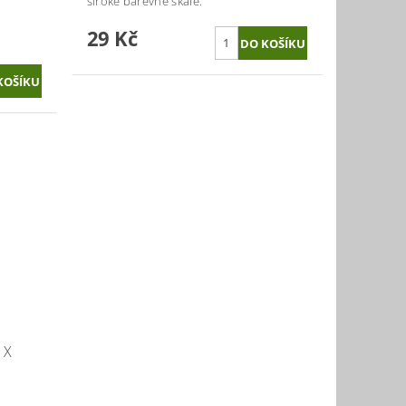
široké barevné škále.
29 Kč
 X