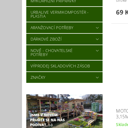
široké
MYKORHIZNÍ PŘÍPRAVKY
69 
URBALIVE VERMIKOMPOSTÉR -
PLASTIA
ARANŽOVACÍ POTŘEBY
DÁRKOVÉ ZBOŽÍ
NOVĚ - CHOVATELSKÉ
POTŘEBY
VÝPRODEJ SKLADOVÝCH ZÁSOB
ZNAČKY
MOTO
3,15
Skla