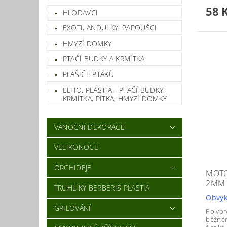
58 
HLODAVCI
EXOTI, ANDULKY, PAPOUŠCI
HMYZÍ DOMKY
PTAČÍ BUDKY A KRMÍTKA
PLAŠIČE PTÁKŮ
ELHO, PLASTIA - PTAČÍ BUDKY,
KRMÍTKA, PÍTKA, HMYZÍ DOMKY
VÁNOČNÍ DEKORACE
VELIKONOCE
ORCHIDEJE
MOTO
2MM 
TRUHLÍKY BERBERIS PLASTIA
Obvyk
GRILOVÁNÍ
Polypr
běžném