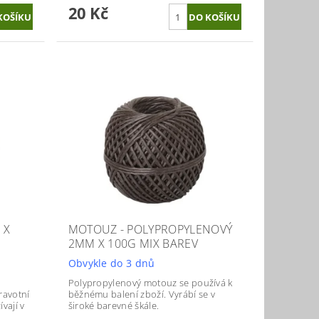
20 Kč
 X
MOTOUZ - POLYPROPYLENOVÝ
2MM X 100G MIX BAREV
Obvykle do 3 dnů
Polypropylenový motouz se používá k
ravotní
běžnému balení zboží. Vyrábí se v
vají v
široké barevné škále.