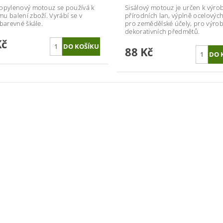
opylenový motouz se používá k
Sisálový motouz je určen k výro
u balení zboží. Vyrábí se v
přírodních lan, výplně ocelových
 barevné škále.
pro zemědělské účely, pro výro
dekorativních předmětů.
Kč
88 Kč