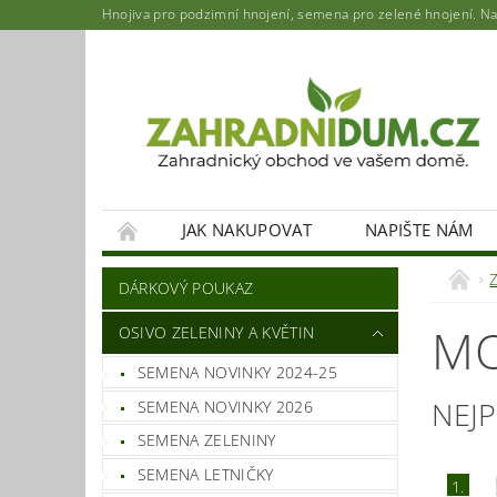
Hnojiva pro podzimní hnojení, semena pro zelené hnojení. Najd
JAK NAKUPOVAT
NAPIŠTE NÁM
DÁRKOVÝ POUKAZ
M
OSIVO ZELENINY A KVĚTIN
SEMENA NOVINKY 2024-25
NEJ
SEMENA NOVINKY 2026
SEMENA ZELENINY
SEMENA LETNIČKY
1.