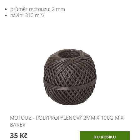
průměr motouzu: 2 mm
návin: 310 m \\
MOTOUZ - POLYPROPYLENOVÝ 2MM X 100G MIX
BAREV
35 Kč