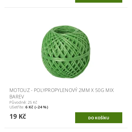
MOTOUZ - POLYPROPYLENOVÝ 2MM X 50G MIX
BAREV
Původně:
25 Kč
Ušetříte
:
6 Kč (–24 %)
19 Kč