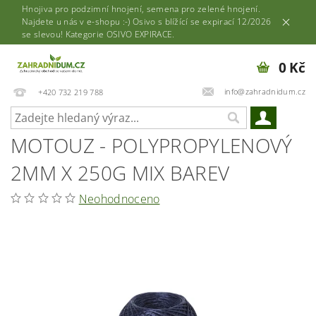
Hnojiva pro podzimní hnojení, semena pro zelené hnojení.
Najdete u nás v e-shopu :-) Osivo s blížící se expirací 12/2026
se slevou! Kategorie OSIVO EXPIRACE.
0 Kč
info@zahradnidum.cz
+420 732 219 788
MOTOUZ - POLYPROPYLENOVÝ
2MM X 250G MIX BAREV
Neohodnoceno