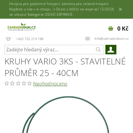
Hnojiva pro podzimní hnojení, semena pro zelené hnojení.
Najdete u nás v e-shopu :-) Osivo s blížící se expirací 12/2026
se slevou! Kategorie OSIVO EXPIRACE.
0 Kč
info@zahradnidum.cz
+420 732 219 788
KRUHY VARIO 3KS - STAVITELNÉ
PRŮMĚR 25 - 40CM
Neohodnoceno