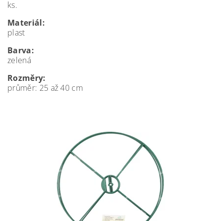
ks.
Materiál:
plast
Barva:
zelená
Rozměry:
průměr: 25 až 40 cm