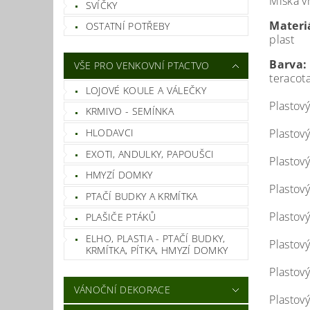
Miska v
SVÍČKY
Materi
OSTATNÍ POTŘEBY
plast
Barva:
VŠE PRO VENKOVNÍ PTACTVO
teracot
LOJOVÉ KOULE A VÁLEČKY
Plastov
KRMIVO - SEMÍNKA
HLODAVCI
Plastov
EXOTI, ANDULKY, PAPOUŠCI
Plastov
HMYZÍ DOMKY
Plastov
PTAČÍ BUDKY A KRMÍTKA
Plastov
PLAŠIČE PTÁKŮ
ELHO, PLASTIA - PTAČÍ BUDKY,
Plastov
KRMÍTKA, PÍTKA, HMYZÍ DOMKY
Plastov
VÁNOČNÍ DEKORACE
Plastov