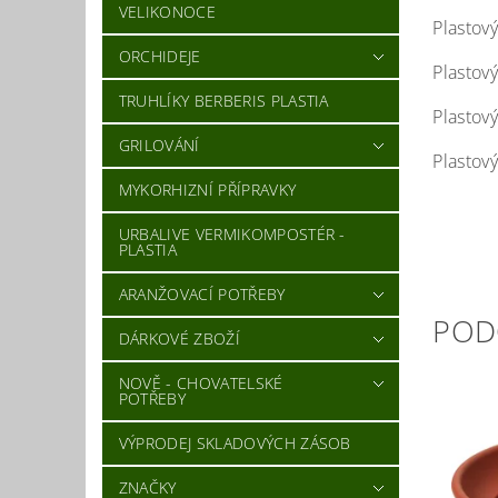
VELIKONOCE
Plastov
ORCHIDEJE
Plastov
TRUHLÍKY BERBERIS PLASTIA
Plastov
GRILOVÁNÍ
Plastov
MYKORHIZNÍ PŘÍPRAVKY
URBALIVE VERMIKOMPOSTÉR -
PLASTIA
ARANŽOVACÍ POTŘEBY
POD
DÁRKOVÉ ZBOŽÍ
NOVĚ - CHOVATELSKÉ
POTŘEBY
VÝPRODEJ SKLADOVÝCH ZÁSOB
ZNAČKY