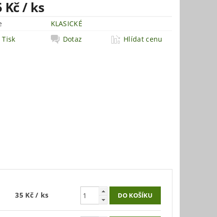
5 Kč
/ ks
e
KLASICKÉ
Tisk
Dotaz
Hlídat cenu
35 Kč
/ ks