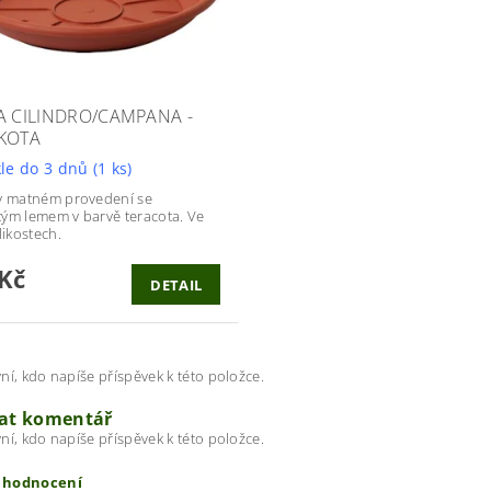
A CILINDRO/CAMPANA -
KOTA
le do 3 dnů
(1 ks)
v matném provedení se
ým lemem v barvě teracota. Ve
likostech.
Kč
DETAIL
ní, kdo napíše příspěvek k této položce.
dat komentář
ní, kdo napíše příspěvek k této položce.
t hodnocení