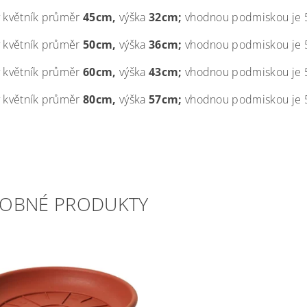
ý květník průměr
45cm,
výška
32cm;
vhodnou podmiskou je 5
ý květník průměr
50cm,
výška
36cm;
vhodnou podmiskou je 5
ý květník průměr
60cm,
výška
43cm;
vhodnou podmiskou je 5
ý květník průměr
80cm,
výška
57cm;
vhodnou podmiskou je 5
OBNÉ PRODUKTY