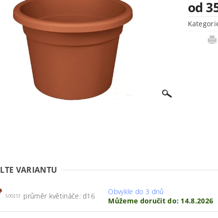
od 3
Kategori
LTE VARIANTU
Obvykle do 3 dnů
průměr květináče: d16
500251
Můžeme doručit do:
14.8.2026