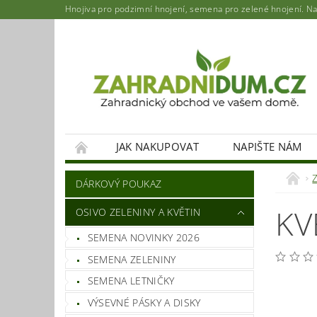
Hnojiva pro podzimní hnojení, semena pro zelené hnojení. Najd
JAK NAKUPOVAT
NAPIŠTE NÁM
DÁRKOVÝ POUKAZ
KV
OSIVO ZELENINY A KVĚTIN
SEMENA NOVINKY 2026
SEMENA ZELENINY
SEMENA LETNIČKY
VÝSEVNÉ PÁSKY A DISKY