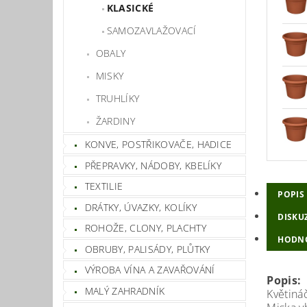
KLASICKÉ
SAMOZAVLAŽOVACÍ
OBALY
MISKY
TRUHLÍKY
ŽARDINY
KONVE, POSTŘIKOVAČE, HADICE
PŘEPRAVKY, NÁDOBY, KBELÍKY
TEXTILIE
POPIS
DRÁTKY, ÚVAZKY, KOLÍKY
DISKU
ROHOŽE, CLONY, PLACHTY
HODN
OBRUBY, PALISÁDY, PLŮTKY
VÝROBA VÍNA A ZAVAŘOVÁNÍ
Popis:
MALÝ ZAHRADNÍK
Květiná