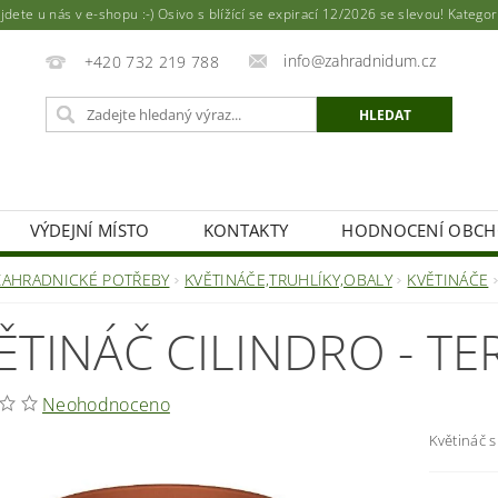
ete u nás v e-shopu :-) Osivo s blížící se expirací 12/2026 se slevou! Katego
info@zahradnidum.cz
+420 732 219 788
VÝDEJNÍ MÍSTO
KONTAKTY
HODNOCENÍ OBC
ZAHRADNICKÉ POTŘEBY
KVĚTINÁČE,TRUHLÍKY,OBALY
KVĚTINÁČE
ĚTINÁČ CILINDRO - T
Neohodnoceno
Květináč s