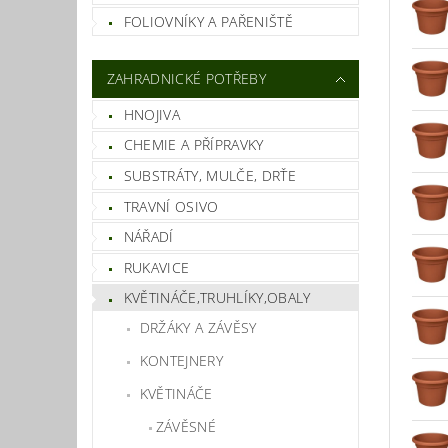
FOLIOVNÍKY A PAŘENIŠTĚ
ZAHRADNICKÉ POTŘEBY
HNOJIVA
CHEMIE A PŘÍPRAVKY
SUBSTRÁTY, MULČE, DRŤE
TRAVNÍ OSIVO
NÁŘADÍ
RUKAVICE
KVĚTINÁČE,TRUHLÍKY,OBALY
DRŽÁKY A ZÁVĚSY
KONTEJNERY
KVĚTINÁČE
ZÁVĚSNÉ