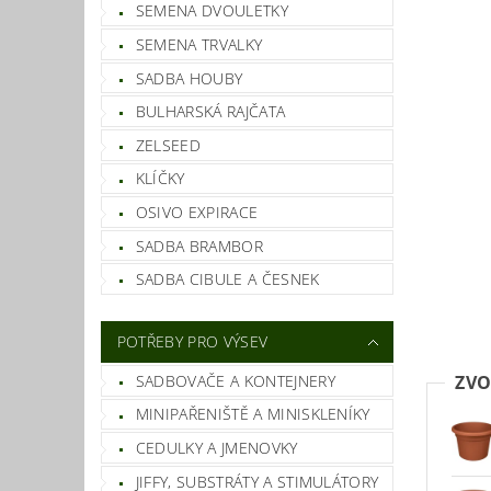
SEMENA DVOULETKY
SEMENA TRVALKY
SADBA HOUBY
BULHARSKÁ RAJČATA
ZELSEED
KLÍČKY
OSIVO EXPIRACE
SADBA BRAMBOR
SADBA CIBULE A ČESNEK
POTŘEBY PRO VÝSEV
SADBOVAČE A KONTEJNERY
ZVO
MINIPAŘENIŠTĚ A MINISKLENÍKY
CEDULKY A JMENOVKY
JIFFY, SUBSTRÁTY A STIMULÁTORY