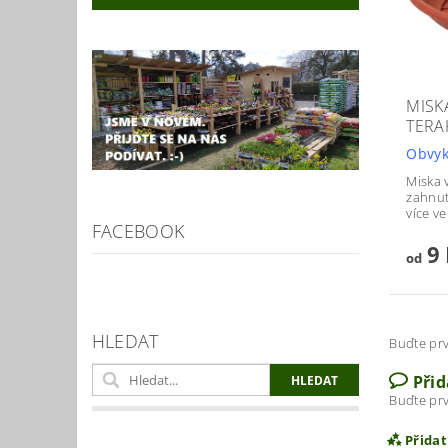
MISK
TERA
Obvyk
Miska 
zahnut
více ve
FACEBOOK
9 
od
HLEDAT
Buďte prv
Při
Buďte prv
Přida