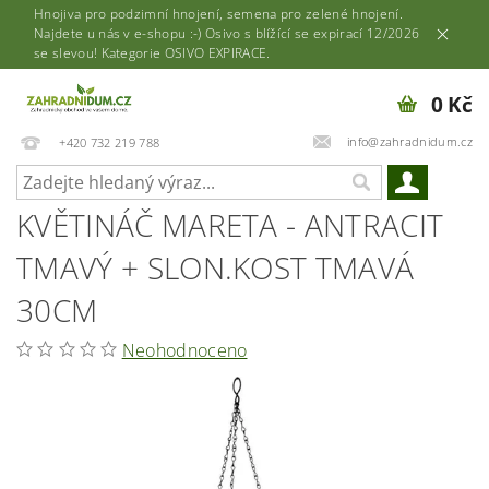
Hnojiva pro podzimní hnojení, semena pro zelené hnojení.
Najdete u nás v e-shopu :-) Osivo s blížící se expirací 12/2026
se slevou! Kategorie OSIVO EXPIRACE.
0 Kč
info@zahradnidum.cz
+420 732 219 788
KVĚTINÁČ MARETA - ANTRACIT
TMAVÝ + SLON.KOST TMAVÁ
30CM
Neohodnoceno