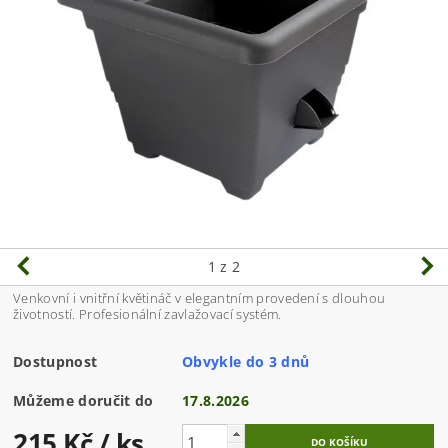
1
z 2
Venkovní i vnitřní květináč v elegantním provedení s dlouhou
životností. Profesionální zavlažovací systém.
Dostupnost
Obvykle do 3 dnů
Můžeme doručit do
17.8.2026
215 Kč
/ ks