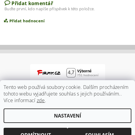
Přidat komentář
Buďte první, kdo napíše příspěvek k této položce.
Přidat hodnocení
Tento web používá soubory cookie. Dalším procházením
tohoto webu vyjadřujete souhlas s jejich používáním..
Více informací
zde
.
Vložením hodnocení souhlasíte s
podmínkami
NASTAVENÍ
ochrany osobních údajů
2026 ©
Zahradnidum.cz
, všechna práva vyhrazena
Vytvořil Shoptet