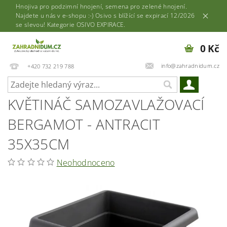
Hnojiva pro podzimní hnojení, semena pro zelené hnojení.
Najdete u nás v e-shopu :-) Osivo s blížící se expirací 12/2026
se slevou! Kategorie OSIVO EXPIRACE.
0 Kč
info@zahradnidum.cz
+420 732 219 788
KVĚTINÁČ SAMOZAVLAŽOVACÍ
BERGAMOT - ANTRACIT
35X35CM
Neohodnoceno