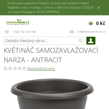
Hnojiva pro podzimní hnojení, semena pro zelené hnojení.
Najdete u nás v e-shopu :-) Osivo s blížící se expirací 12/2026
se slevou! Kategorie OSIVO EXPIRACE.
0 Kč
info@zahradnidum.cz
+420 732 219 788
KVĚTINÁČ SAMOZAVLAŽOVACÍ
NARZA - ANTRACIT
Neohodnoceno