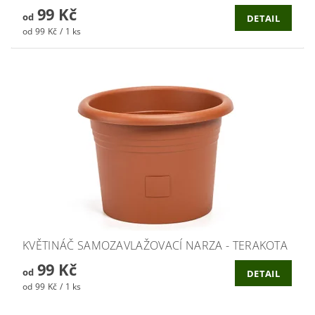
99 Kč
od
DETAIL
od 99 Kč / 1 ks
KVĚTINÁČ SAMOZAVLAŽOVACÍ NARZA - TERAKOTA
99 Kč
od
DETAIL
od 99 Kč / 1 ks