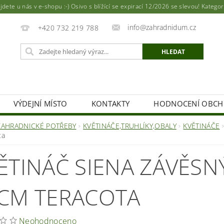
ete u nás v e-shopu :-) Osivo s blížící se expirací 12/2026 se slevou! Katego
info@zahradnidum.cz
+420 732 219 788
VÝDEJNÍ MÍSTO
KONTAKTY
HODNOCENÍ OBC
ZAHRADNICKÉ POTŘEBY
KVĚTINÁČE,TRUHLÍKY,OBALY
KVĚTINÁČE
ta
ĚTINÁČ SIENA ZÁVĚSNÝ
CM TERACOTA
Neohodnoceno