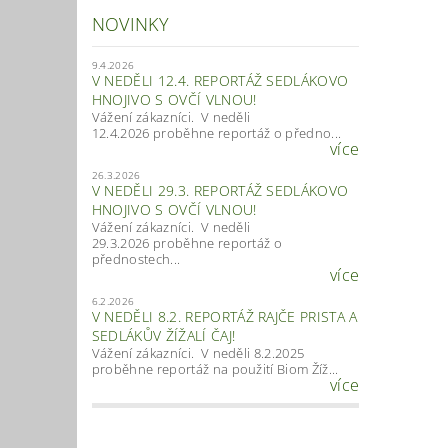
NOVINKY
9.4.2026
V NEDĚLI 12.4. REPORTÁŽ SEDLÁKOVO
HNOJIVO S OVČÍ VLNOU!
Vážení zákazníci. V neděli
12.4.2026 proběhne reportáž o předno...
více
26.3.2026
V NEDĚLI 29.3. REPORTÁŽ SEDLÁKOVO
HNOJIVO S OVČÍ VLNOU!
Vážení zákazníci. V neděli
29.3.2026 proběhne reportáž o
přednostech...
více
6.2.2026
V NEDĚLI 8.2. REPORTÁŽ RAJČE PRISTA A
SEDLÁKŮV ŽÍŽALÍ ČAJ!
Vážení zákazníci. V neděli 8.2.2025
proběhne reportáž na použití Biom Žíž...
více