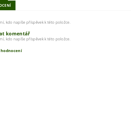
OCENÍ
ní, kdo napíše příspěvek k této položce.
dat komentář
ní, kdo napíše příspěvek k této položce.
t hodnocení
ením hodnocení souhlasíte s
podmínkami ochrany osobních úda