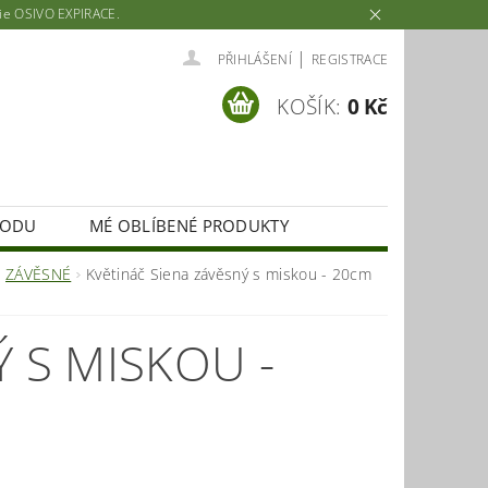
rie OSIVO EXPIRACE.
|
PŘIHLÁŠENÍ
REGISTRACE
KOŠÍK:
0 Kč
HODU
MÉ OBLÍBENÉ PRODUKTY
ZÁVĚSNÉ
Květináč Siena závěsný s miskou - 20cm
 S MISKOU -