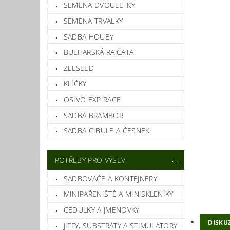
SEMENA DVOULETKY
SEMENA TRVALKY
SADBA HOUBY
BULHARSKÁ RAJČATA
ZELSEED
KLÍČKY
OSIVO EXPIRACE
SADBA BRAMBOR
SADBA CIBULE A ČESNEK
POTŘEBY PRO VÝSEV
SADBOVAČE A KONTEJNERY
MINIPAŘENIŠTĚ A MINISKLENÍKY
CEDULKY A JMENOVKY
DISKU
JIFFY, SUBSTRÁTY A STIMULÁTORY