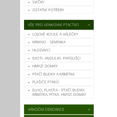
SVÍČKY
OSTATNÍ POTŘEBY
VŠE PRO VENKOVNÍ PTACTVO
LOJOVÉ KOULE A VÁLEČKY
KRMIVO - SEMÍNKA
HLODAVCI
EXOTI, ANDULKY, PAPOUŠCI
HMYZÍ DOMKY
PTAČÍ BUDKY A KRMÍTKA
PLAŠIČE PTÁKŮ
ELHO, PLASTIA - PTAČÍ BUDKY,
KRMÍTKA, PÍTKA, HMYZÍ DOMKY
VÁNOČNÍ DEKORACE