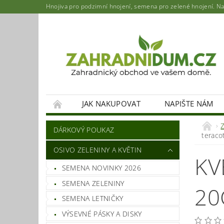
Hnojiva pro podzimní hnojení, semena pro zelené hnojení. Najd
JAK NAKUPOVAT
NAPIŠTE NÁM
DÁRKOVÝ POUKAZ
teraco
OSIVO ZELENINY A KVĚTIN
KV
SEMENA NOVINKY 2026
SEMENA ZELENINY
20
SEMENA LETNIČKY
VÝSEVNÉ PÁSKY A DISKY