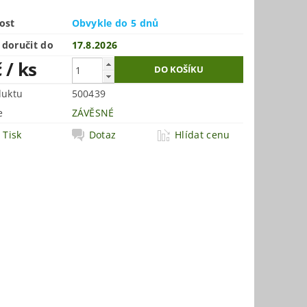
ost
Obvykle do 5 dnů
doručit do
17.8.2026
č
/ ks
duktu
500439
e
ZÁVĚSNÉ
Tisk
Dotaz
Hlídat cenu