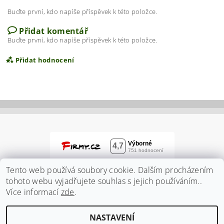
Buďte první, kdo napíše příspěvek k této položce.
Přidat komentář
Buďte první, kdo napíše příspěvek k této položce.
Přidat hodnocení
Tento web používá soubory cookie. Dalším procházením
tohoto webu vyjadřujete souhlas s jejich používáním..
Více informací
zde
.
Vložením hodnocení souhlasíte s
podmínkami
NASTAVENÍ
ochrany osobních údajů