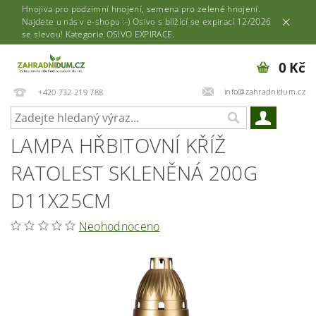
Hnojiva pro podzimní hnojení, semena pro zelené hnojení.
Najdete u nás v e-shopu :-) Osivo s blížící se expirací 12/2026
se slevou! Kategorie OSIVO EXPIRACE.
0 Kč
info@zahradnidum.cz
+420 732 219 788
LAMPA HŘBITOVNÍ KŘÍŽ
RATOLEST SKLENĚNÁ 200G
D11X25CM
Neohodnoceno