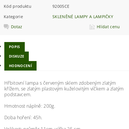
Kód produktu
92005CE
Kategorie
SKLENĚNÉ LAMPY A LAMPIČKY
Dotaz
Hlídat cenu
POPIS
DISKUZE
HODNOCENÍ
Hřbitovní lampa s červeným sklem zdobeným zlatým
křížem, se zlatým plastovým kuželovitým víčkem a zlatým
podstavcem.
Hmotnost náplně: 200g.
Doba hoření: 45h.
Velikost: průměr 11cm, výška 25 cm.