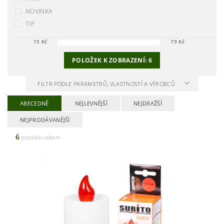
NOVINKA
TIP
15
Kč
79
Kč
POLOŽEK K ZOBRAZENÍ:
6
FILTR PODLE PARAMETRŮ, VLASTNOSTÍ A VÝROBCŮ
ABECEDNĚ
NEJLEVNĚJŠÍ
NEJDRAŽŠÍ
NEJPRODÁVANĚJŠÍ
6
položek celkem