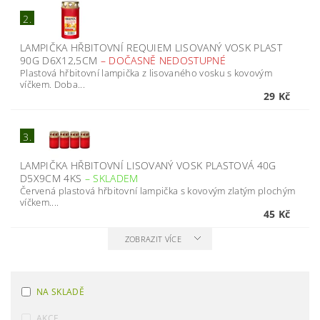
2.
LAMPIČKA HŘBITOVNÍ REQUIEM LISOVANÝ VOSK PLAST
90G D6X12,5CM
–
DOČASNĚ NEDOSTUPNÉ
Plastová hřbitovní lampička z lisovaného vosku s kovovým
víčkem. Doba...
29 Kč
3.
LAMPIČKA HŘBITOVNÍ LISOVANÝ VOSK PLASTOVÁ 40G
D5X9CM 4KS
–
SKLADEM
Červená plastová hřbitovní lampička s kovovým zlatým plochým
víčkem....
45 Kč
ZOBRAZIT VÍCE
NA SKLADĚ
AKCE