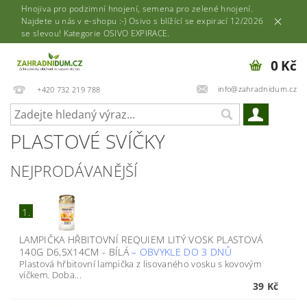
Hnojiva pro podzimní hnojení, semena pro zelené hnojení.
Najdete u nás v e-shopu :-) Osivo s blížící se expirací 12/2026
se slevou! Kategorie OSIVO EXPIRACE.
0 Kč
info@zahradnidum.cz
+420 732 219 788
PLASTOVÉ SVÍČKY
NEJPRODÁVANĚJŠÍ
1.
LAMPIČKA HŘBITOVNÍ REQUIEM LITÝ VOSK PLASTOVÁ
140G D6,5X14CM - BÍLÁ
–
OBVYKLE DO 3 DNŮ
Plastová hřbitovní lampička z lisovaného vosku s kovovým
víčkem. Doba...
39 Kč