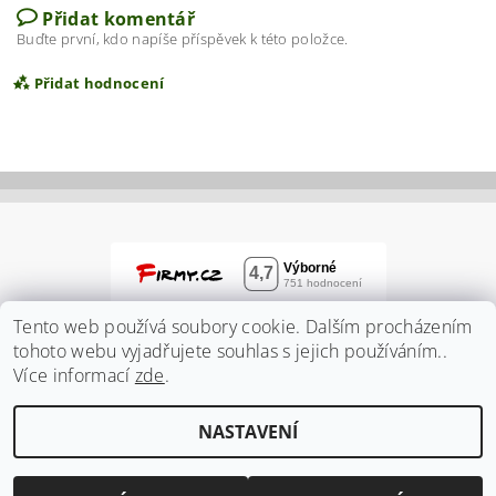
Přidat komentář
Buďte první, kdo napíše příspěvek k této položce.
Přidat hodnocení
Tento web používá soubory cookie. Dalším procházením
tohoto webu vyjadřujete souhlas s jejich používáním..
Více informací
zde
.
Vložením hodnocení souhlasíte s
podmínkami
NASTAVENÍ
ochrany osobních údajů
2026 ©
Zahradnidum.cz
, všechna práva vyhrazena