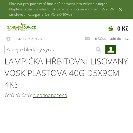
Hnojiva pro podzimní hnojení, semena pro zelené hnojení.
Najdete u nás v e-shopu :-) Osivo s blížící se expirací 12/2026
se slevou! Kategorie OSIVO EXPIRACE.
0 Kč
info@zahradnidum.cz
+420 732 219 788
LAMPIČKA HŘBITOVNÍ LISOVANÝ
VOSK PLASTOVÁ 40G D5X9CM
4KS
Neohodnoceno