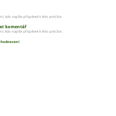
ní, kdo napíše příspěvek k této položce.
dat komentář
ní, kdo napíše příspěvek k této položce.
t hodnocení
ením hodnocení souhlasíte s
podmínkami ochrany osobních úda