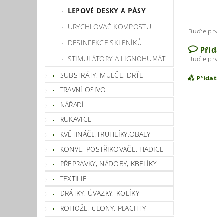
LEPOVÉ DESKY A PÁSY
URYCHLOVAČ KOMPOSTU
Buďte prv
DESINFEKCE SKLENÍKŮ
Při
STIMULÁTORY A LIGNOHUMÁT
Buďte prv
SUBSTRÁTY, MULČE, DRŤE
Přida
TRAVNÍ OSIVO
NÁŘADÍ
RUKAVICE
KVĚTINÁČE,TRUHLÍKY,OBALY
KONVE, POSTŘIKOVAČE, HADICE
PŘEPRAVKY, NÁDOBY, KBELÍKY
TEXTILIE
DRÁTKY, ÚVAZKY, KOLÍKY
Vlož
ROHOŽE, CLONY, PLACHTY