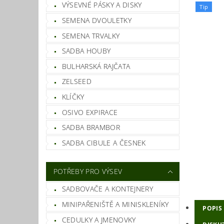
VÝSEVNÉ PÁSKY A DISKY
Tip
SEMENA DVOULETKY
SEMENA TRVALKY
SADBA HOUBY
BULHARSKÁ RAJČATA
ZELSEED
KLÍČKY
OSIVO EXPIRACE
SADBA BRAMBOR
SADBA CIBULE A ČESNEK
POTŘEBY PRO VÝSEV
SADBOVAČE A KONTEJNERY
MINIPAŘENIŠTĚ A MINISKLENÍKY
POPIS
CEDULKY A JMENOVKY