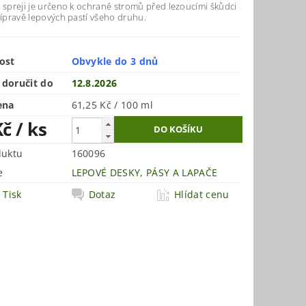
 spreji je určeno k ochraně stromů před lezoucími škůdci
řípravě lepových pastí všeho druhu.
ost
Obvykle do 3 dnů
doručit do
12.8.2026
ena
61,25 Kč / 100 ml
Kč
/ ks
duktu
160096
e
LEPOVÉ DESKY, PÁSY A LAPAČE
Tisk
Dotaz
Hlídat cenu