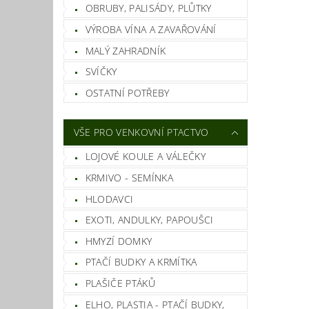
OBRUBY, PALISÁDY, PLŮTKY
VÝROBA VÍNA A ZAVAŘOVÁNÍ
MALÝ ZAHRADNÍK
SVÍČKY
OSTATNÍ POTŘEBY
VŠE PRO VENKOVNÍ PTACTVO
LOJOVÉ KOULE A VÁLEČKY
KRMIVO - SEMÍNKA
HLODAVCI
EXOTI, ANDULKY, PAPOUŠCI
HMYZÍ DOMKY
PTAČÍ BUDKY A KRMÍTKA
PLAŠIČE PTÁKŮ
ELHO, PLASTIA - PTAČÍ BUDKY,