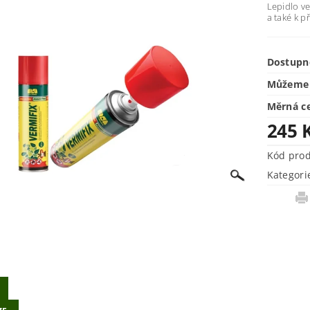
Lepidlo ve
a také k p
Dostupn
Můžeme 
Měrná c
245 
Kód pro
Kategori