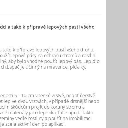
dci a také k přípravě lepových pastí všeho
a také k přípravě lepových pastí všeho druhu.
oužít lepové pásy na ochranu stromů a rostlin.
lný, aby bylo vhodné použít lepový pás. Lepidlo
ch.Lapač je účinný na mravence, píďalky,
enosti 5 - 10 cm v tenké vrstvě, neboť čerstvě
t lep ve dvou vrstvách, v případě drsnější nebo
ezoucím škůdcům projít do koruny stromu a
zné materiály jako lepenka, folie apod. Takto
eminy vedle rostliny a použít na imobilizaci
e zcela aktivní den po aplikaci.