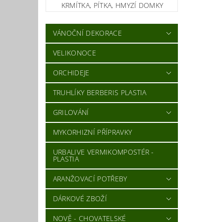
KRMÍTKA, PÍTKA, HMYZÍ DOMKY
VÁNOČNÍ DEKORACE
VELIKONOCE
ORCHIDEJE
TRUHLÍKY BERBERIS PLASTIA
GRILOVÁNÍ
MYKORHIZNÍ PŘÍPRAVKY
URBALIVE VERMIKOMPOSTÉR -
PLASTIA
ARANŽOVACÍ POTŘEBY
DÁRKOVÉ ZBOŽÍ
NOVĚ - CHOVATELSKÉ