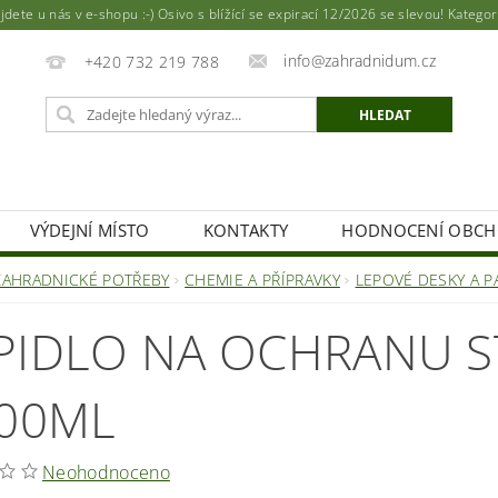
ete u nás v e-shopu :-) Osivo s blížící se expirací 12/2026 se slevou! Katego
info@zahradnidum.cz
+420 732 219 788
VÝDEJNÍ MÍSTO
KONTAKTY
HODNOCENÍ OBC
ZAHRADNICKÉ POTŘEBY
CHEMIE A PŘÍPRAVKY
LEPOVÉ DESKY A P
PIDLO NA OCHRANU S
400ML
Neohodnoceno