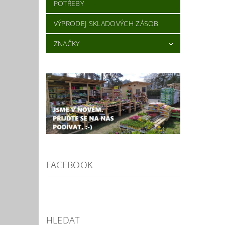
POTŘEBY
VÝPRODEJ SKLADOVÝCH ZÁSOB
ZNAČKY
FACEBOOK
HLEDAT