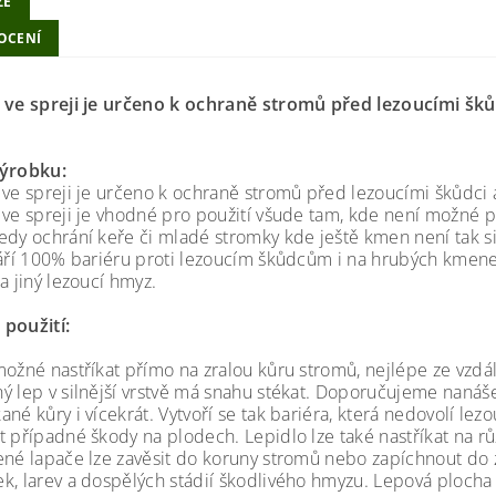
ZE
OCENÍ
 ve spreji je určeno k ochraně stromů před lezoucími šků
.
výrobku:
 ve spreji je určeno k ochraně stromů před lezoucími škůdci 
 ve spreji je vhodné pro použití všude tam, kde není možné p
edy ochrání keře či mladé stromky kde ještě kmen není tak si
váří 100% bariéru proti lezoucím škůdcům i na hrubých kmene
a jiný lezoucí hmyz.
použití:
možné nastříkat přímo na zralou kůru stromů, nejlépe ze vzdál
ý lep v silnější vrstvě má snahu stékat. Doporučujeme nanáše
ané kůry i vícekrát. Vytvoří se tak bariéra, která nedovolí l
t případné škody na plodech. Lepidlo lze také nastříkat na rů
ené lapače lze zavěsit do koruny stromů nebo zapíchnout do z
k, larev a dospělých stádií škodlivého hmyzu. Lepová plocha j