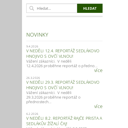
NOVINKY
9.4.2026
V NEDĚLI 12.4. REPORTÁŽ SEDLÁKOVO
HNOJIVO S OVČÍ VLNOU!
Vážení zákazníci. V neděli
12.4.2026 proběhne reportáž o předno...
více
26.3.2026
V NEDĚLI 29.3. REPORTÁŽ SEDLÁKOVO
HNOJIVO S OVČÍ VLNOU!
Vážení zákazníci. V neděli
29.3.2026 proběhne reportáž o
přednostech...
více
6.2.2026
V NEDĚLI 8.2. REPORTÁŽ RAJČE PRISTA A
SEDLÁKŮV ŽÍŽALÍ ČAJ!