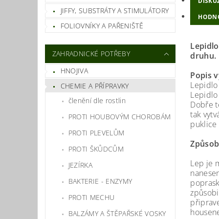
DISKU
JIFFY, SUBSTRÁTY A STIMULÁTORY
HODN
FOLIOVNÍKY A PAŘENIŠTĚ
Lepidlo
ZAHRADNICKÉ POTŘEBY
druhu
HNOJIVA
Popis 
Lepidlo
CHEMIE A PŘÍPRAVKY
Lepidlo
členění dle rostlin
Dobře t
tak vyt
PROTI HOUBOVÝM CHOROBÁM
puklice 
PROTI PLEVELŮM
Způsob 
PROTI ŠKŮDCŮM
Lep je 
JEZÍRKA
nanesen
BAKTERIE - ENZYMY
poprask
způsobi
PROTI MECHU
připrav
housene
BALZÁMY A ŠTĚPAŘSKÉ VOSKY