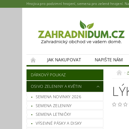
Hnojiva pro podzimní hnojení, semena pro zelené hnojení. Najd
JAK NAKUPOVAT
NAPIŠTE NÁM
DÁRKOVÝ POUKAZ
LÝ
OSIVO ZELENINY A KVĚTIN
SEMENA NOVINKY 2026
SEMENA ZELENINY
SEMENA LETNIČKY
VÝSEVNÉ PÁSKY A DISKY