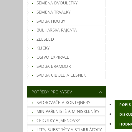
SEMENA DVOULETKY
SEMENA TRVALKY
SADBA HOUBY
BULHARSKÁ RAJČATA
ZELSEED
KLÍČKY
OSIVO EXPIRACE
SADBA BRAMBOR
SADBA CIBULE A ČESNEK
POTŘEBY PRO VÝSEV
SADBOVAČE A KONTEJNERY
POPIS
MINIPAŘENIŠTĚ A MINISKLENÍKY
DISKU
CEDULKY A JMENOVKY
HODN
JIFFY, SUBSTRÁTY A STIMULÁTORY