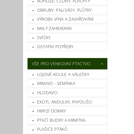
ROHOŽE, CLONY, PLACHTY
OBRUBY, PALISÁDY, PLŮTKY
VÝROBA VÍNA A ZAVAŘOVÁNÍ
MALÝ ZAHRADNÍK
Vlož
SVÍČKY
OSTATNÍ POTŘEBY
VŠE PRO VENKOVNÍ PTACTVO
LOJOVÉ KOULE A VÁLEČKY
KRMIVO - SEMÍNKA
HLODAVCI
EXOTI, ANDULKY, PAPOUŠCI
HMYZÍ DOMKY
PTAČÍ BUDKY A KRMÍTKA
PLAŠIČE PTÁKŮ