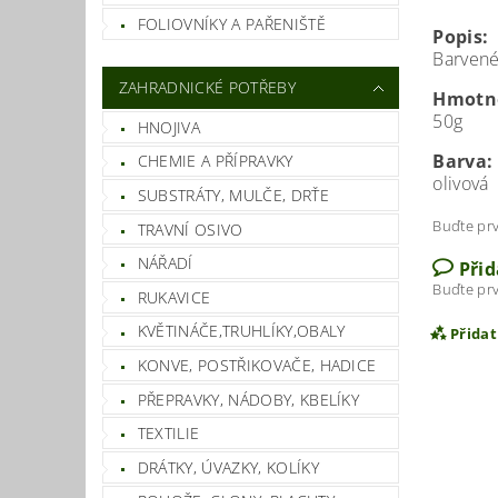
FOLIOVNÍKY A PAŘENIŠTĚ
Popis:
Barvené
ZAHRADNICKÉ POTŘEBY
Hmotn
50g
HNOJIVA
Barva:
CHEMIE A PŘÍPRAVKY
olivová
SUBSTRÁTY, MULČE, DRŤE
Buďte prv
TRAVNÍ OSIVO
NÁŘADÍ
Při
Buďte prv
RUKAVICE
KVĚTINÁČE,TRUHLÍKY,OBALY
Přida
KONVE, POSTŘIKOVAČE, HADICE
PŘEPRAVKY, NÁDOBY, KBELÍKY
TEXTILIE
DRÁTKY, ÚVAZKY, KOLÍKY