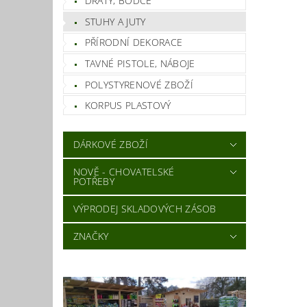
DRÁTY, BODCE
STUHY A JUTY
PŘÍRODNÍ DEKORACE
TAVNÉ PISTOLE, NÁBOJE
POLYSTYRENOVÉ ZBOŽÍ
KORPUS PLASTOVÝ
DÁRKOVÉ ZBOŽÍ
NOVĚ - CHOVATELSKÉ
POTŘEBY
VÝPRODEJ SKLADOVÝCH ZÁSOB
ZNAČKY