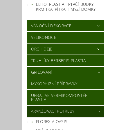
ELHO, PLASTIA - PTAČÍ BUDKY,
KRMÍTKA, PÍTKA, HMYZÍ DOMKY
VÁNOČNÍ DEKORACE
VELIKONOCE
ORCHIDEJE
TRUHLÍKY BERBERIS PLASTIA
GRILOVÁNÍ
MYKORHIZNÍ PŘÍPRAVKY
URBALIVE VERMIKOMPOSTÉR -
PLASTIA
ARANŽOVACÍ POTŘEBY
FLOREX A OASIS