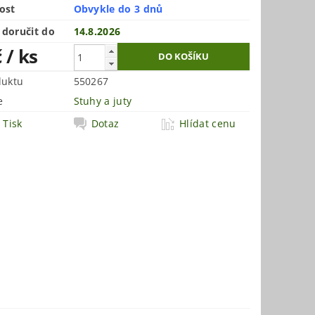
ost
Obvykle do 3 dnů
doručit do
14.8.2026
č
/ ks
duktu
550267
e
Stuhy a juty
Tisk
Dotaz
Hlídat cenu