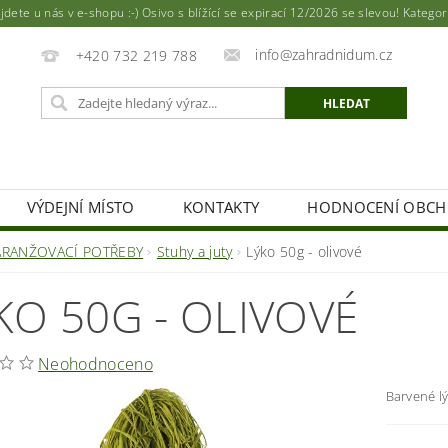
ete u nás v e-shopu :-) Osivo s blížící se expirací 12/2026 se slevou! Katego
info@zahradnidum.cz
+420 732 219 788
VÝDEJNÍ MÍSTO
KONTAKTY
HODNOCENÍ OBC
ARANŽOVACÍ POTŘEBY
Stuhy a juty
Lýko 50g - olivové
KO 50G - OLIVOVÉ
Neohodnoceno
Barvené lý