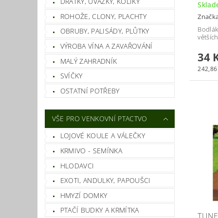
DRÁTKY, ÚVAZKY, KOLÍKY
Skla
ROHOŽE, CLONY, PLACHTY
Značk
Bodlák
OBRUBY, PALISÁDY, PLŮTKY
větších
VÝROBA VÍNA A ZAVAŘOVÁNÍ
34 
MALÝ ZAHRADNÍK
242,86 
SVÍČKY
OSTATNÍ POTŘEBY
VŠE PRO VENKOVNÍ PTACTVO
LOJOVÉ KOULE A VÁLEČKY
KRMIVO - SEMÍNKA
HLODAVCI
EXOTI, ANDULKY, PAPOUŠCI
HMYZÍ DOMKY
PTAČÍ BUDKY A KRMÍTKA
TUNE