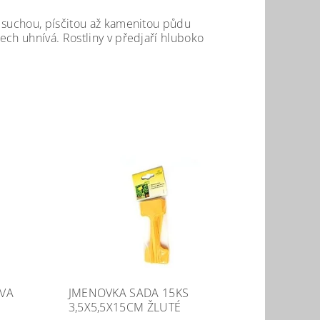
e suchou, písčitou až kamenitou půdu
ech uhnívá. Rostliny v předjaří hluboko
IVA
JMENOVKA SADA 15KS
3,5X5,5X15CM ŽLUTÉ