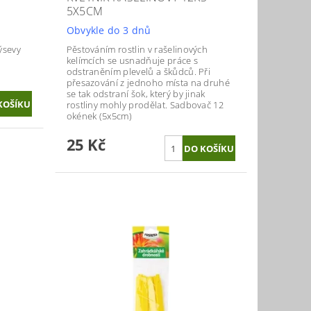
5X5CM
Obvykle do 3 dnů
ýsevy
Pěstováním rostlin v rašelinových
kelímcích se usnadňuje práce s
odstraněním plevelů a škůdců. Při
přesazování z jednoho místa na druhé
se tak odstraní šok, který by jinak
rostliny mohly prodělat. Sadbovač 12
okének (5x5cm)
25 Kč