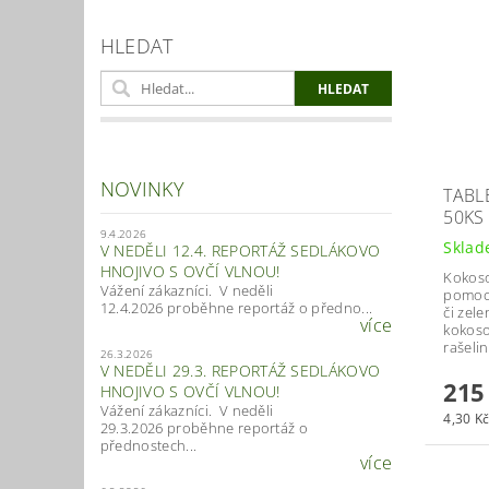
HLEDAT
NOVINKY
TABL
50KS
9.4.2026
Skla
V NEDĚLI 12.4. REPORTÁŽ SEDLÁKOVO
HNOJIVO S OVČÍ VLNOU!
Kokoso
Vážení zákazníci. V neděli
pomocn
12.4.2026 proběhne reportáž o předno...
či zel
více
kokoso
rašelin
26.3.2026
V NEDĚLI 29.3. REPORTÁŽ SEDLÁKOVO
215
HNOJIVO S OVČÍ VLNOU!
Vážení zákazníci. V neděli
4,30 Kč
29.3.2026 proběhne reportáž o
přednostech...
více