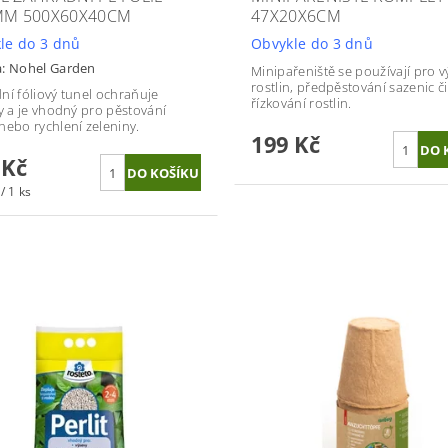
MM 500X60X40CM
47X20X6CM
le do 3 dnů
Obvykle do 3 dnů
a:
Nohel Garden
Minipařeniště se používají pro v
rostlin, předpěstování sazenic či
ní fóliový tunel ochraňuje
řízkování rostlin.
ny a je vhodný pro pěstování
nebo rychlení zeleniny.
199 Kč
 Kč
/ 1 ks