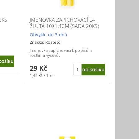
0KS
JMENOVKA ZAPICHOVACÍ L4
ŽLUTÁ 10X1,4CM (SADA 20KS)
Obvykle do 3 dnů
Značka:
Rosteto
Jmenovka zapichovací k popisům
rostlin a výsevů.
29 Kč
1,45 Kč / 1 ks