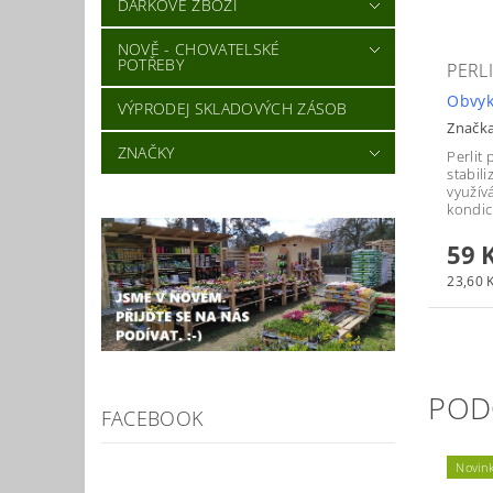
DÁRKOVÉ ZBOŽÍ
NOVĚ - CHOVATELSKÉ
POTŘEBY
PERL
Obvyk
VÝPRODEJ SKLADOVÝCH ZÁSOB
Značk
ZNAČKY
Perlit
stabili
využív
kondic
59 
23,60 K
POD
FACEBOOK
Novin