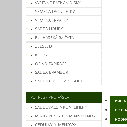
VÝSEVNÉ PÁSKY A DISKY
SEMENA DVOULETKY
SEMENA TRVALKY
SADBA HOUBY
BULHARSKÁ RAJČATA
ZELSEED
KLÍČKY
OSIVO EXPIRACE
SADBA BRAMBOR
SADBA CIBULE A ČESNEK
POTŘEBY PRO VÝSEV
POPIS
SADBOVAČE A KONTEJNERY
DISKU
MINIPAŘENIŠTĚ A MINISKLENÍKY
HODN
CEDULKY A JMENOVKY