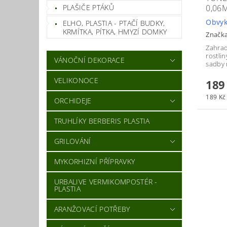
PLAŠIČE PTÁKŮ
0,06
Obvyk
ELHO, PLASTIA - PTAČÍ BUDKY,
KRMÍTKA, PÍTKA, HMYZÍ DOMKY
Značk
Zahrad
rostli
VÁNOČNÍ DEKORACE
sadby 
VELIKONOCE
189
189 Kč 
ORCHIDEJE
TRUHLÍKY BERBERIS PLASTIA
GRILOVÁNÍ
MYKORHIZNÍ PŘÍPRAVKY
URBALIVE VERMIKOMPOSTÉR -
PLASTIA
ARANŽOVACÍ POTŘEBY