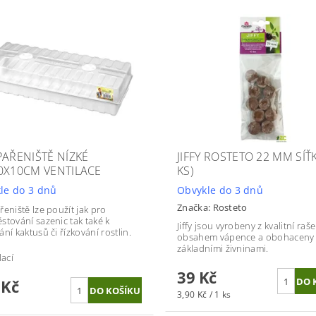
PAŘENIŠTĚ NÍZKÉ
JIFFY ROSTETO 22 MM SÍŤK
0X10CM VENTILACE
KS)
le do 3 dnů
Obvykle do 3 dnů
Značka:
Rosteto
řeniště lze použít jak pro
stování sazenic tak také k
Jiffy jsou vyrobeny z kvalitní raše
ní kaktusů či řízkování rostlin.
obsahem vápence a obohaceny
základními živninami.
lací
39 Kč
 Kč
3,90 Kč / 1 ks