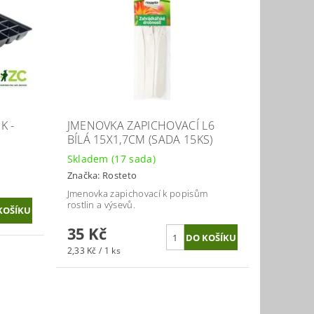
K -
JMENOVKA ZAPICHOVACÍ L6
BÍLÁ 15X1,7CM (SADA 15KS)
Skladem
(17 sada)
Značka:
Rosteto
Jmenovka zapichovací k popisům
rostlin a výsevů.
35 Kč
2,33 Kč / 1 ks