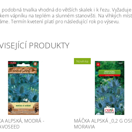
 podobná trvalka vhodná do větších skalek i k řezu. Vyžaduj
tkem vápníku na teplém a slunném stanovišti. Na vlhkých míst
áme. Termín kvetení platí pro následující rok po výsevu.
VISEJÍCÍ PRODUKTY
Novinka
A ALPSKÁ, MODRÁ -
MÁČKA ALPSKÁ _0,2 G OS
AVOSEED
MORAVIA