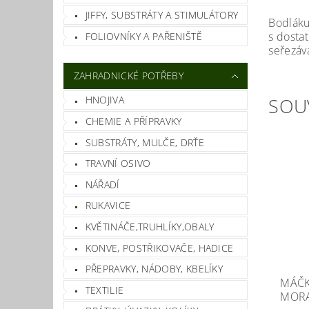
JIFFY, SUBSTRÁTY A STIMULÁTORY
Bodláku
s dosta
FOLIOVNÍKY A PAŘENIŠTĚ
seřezáv
ZAHRADNICKÉ POTŘEBY
SOU
HNOJIVA
CHEMIE A PŘÍPRAVKY
SUBSTRÁTY, MULČE, DRŤE
TRAVNÍ OSIVO
NÁŘADÍ
RUKAVICE
KVĚTINÁČE,TRUHLÍKY,OBALY
KONVE, POSTŘIKOVAČE, HADICE
PŘEPRAVKY, NÁDOBY, KBELÍKY
MÁČK
TEXTILIE
MOR