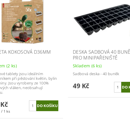
ETA KOKOSOVÁ D36MM
DESKA SADBOVÁ 40 BUNĚ
PRO MINIPAŘENIŠTĚ
dem
(2 ks)
Skladem
(6 ks)
vé tablety jsou ideálním
Sadbová deska - 40 buněk
íkem při pěstování květin, bylin
eniny. Jsou vyrobeny ze 100%
49 Kč
vých vláken, neobsahují
u.
 Kč
 / 1 ks