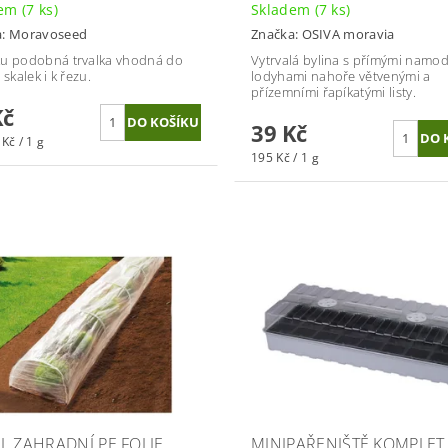
dem
(7 ks)
Skladem
(7 ks)
a:
Moravoseed
Značka:
OSIVA moravia
u podobná trvalka vhodná do
Vytrvalá bylina s přímými namod
 skalek i k řezu.
lodyhami nahoře větvenými a
přízemními řapíkatými listy.
Kč
39 Kč
Kč / 1 g
195 Kč / 1 g
L ZAHRADNÍ PE FOLIE
MINIPAŘENIŠTĚ KOMPLET