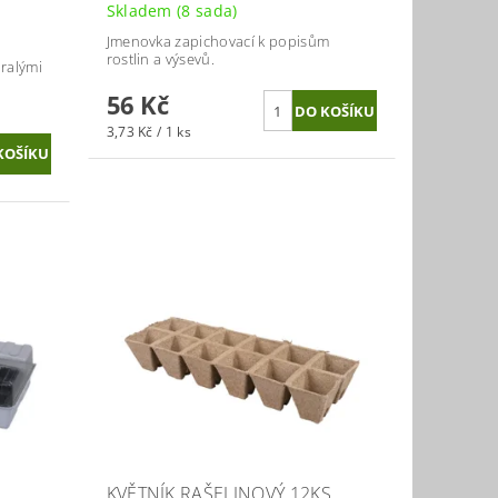
Skladem
(8 sada)
Jmenovka zapichovací k popisům
rostlin a výsevů.
ralými
56 Kč
3,73 Kč / 1 ks
KVĚTNÍK RAŠELINOVÝ 12KS