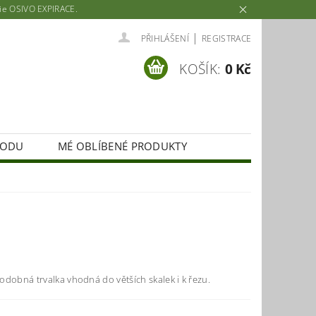
rie OSIVO EXPIRACE.
|
PŘIHLÁŠENÍ
REGISTRACE
KOŠÍK:
0 Kč
HODU
MÉ OBLÍBENÉ PRODUKTY
dobná trvalka vhodná do větších skalek i k řezu.