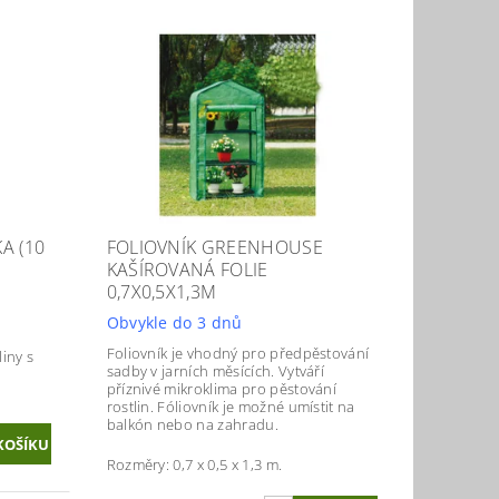
A (10
FOLIOVNÍK GREENHOUSE
KAŠÍROVANÁ FOLIE
0,7X0,5X1,3M
Obvykle do 3 dnů
Foliovník je vhodný pro předpěstování
liny s
sadby v jarních měsících. Vytváří
příznivé mikroklima pro pěstování
rostlin. Fóliovník je možné umístit na
balkón nebo na zahradu.
Rozměry: 0,7 x 0,5 x 1,3 m.