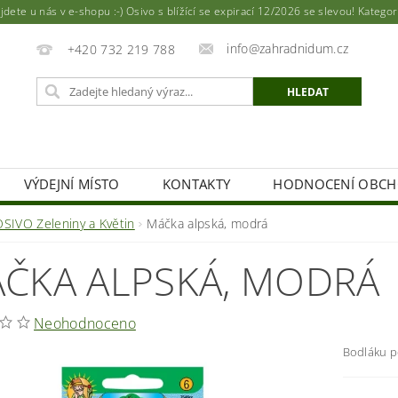
ete u nás v e-shopu :-) Osivo s blížící se expirací 12/2026 se slevou! Katego
info@zahradnidum.cz
+420 732 219 788
VÝDEJNÍ MÍSTO
KONTAKTY
HODNOCENÍ OBC
OSIVO Zeleniny a Květin
Máčka alpská, modrá
ČKA ALPSKÁ, MODRÁ
Neohodnoceno
Bodláku po