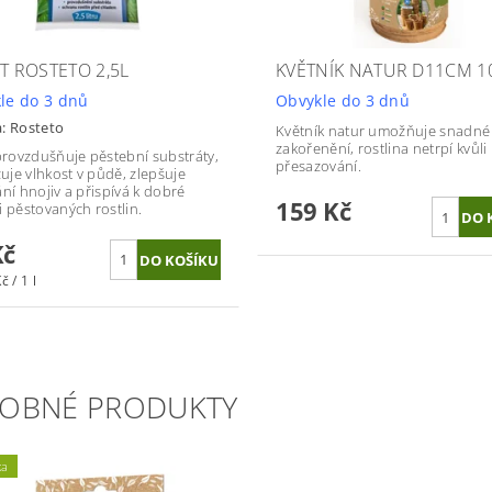
IT ROSTETO 2,5L
KVĚTNÍK NATUR D11CM 1
le do 3 dnů
Obvykle do 3 dnů
a:
Rosteto
Květník natur umožňuje snadné
zakořenění, rostlina netrpí kvůli
 provzdušňuje pěstební substráty,
přesazování.
zuje vlhkost v půdě, zlepšuje
ání hnojiv a přispívá k dobré
159 Kč
i pěstovaných rostlin.
Kč
č / 1 l
OBNÉ PRODUKTY
ka