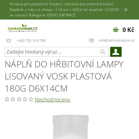
Hnojiva pro podzimní hnojení, semena pro zelené hnojení.
Najdete u nás v e-shopu :-) Osivo s blížící se expirací 12/2026
se slevou! Kategorie OSIVO EXPIRACE.
0 Kč
info@zahradnidum.cz
+420 732 219 788
NÁPLŇ DO HŘBITOVNÍ LAMPY
LISOVANÝ VOSK PLASTOVÁ
180G D6X14CM
Neohodnoceno