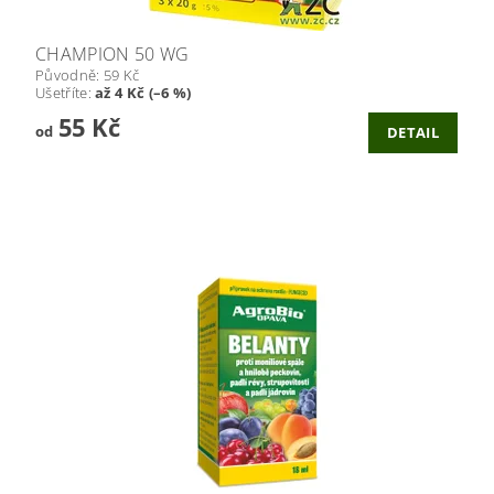
CHAMPION 50 WG
Původně:
59 Kč
Ušetříte
:
až 4 Kč (–6 %)
55 Kč
od
DETAIL