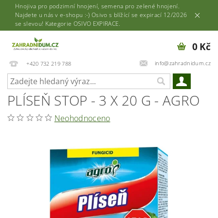
Hnojiva pro podzimní hnojení, semena pro zelené hnojení.
Najdete u nás v e-shopu :-) Osivo s blížící se expirací 12/2026
se slevou! Kategorie OSIVO EXPIRACE.
0 Kč
info@zahradnidum.cz
+420 732 219 788
PLÍSEŇ STOP - 3 X 20 G - AGRO
Neohodnoceno