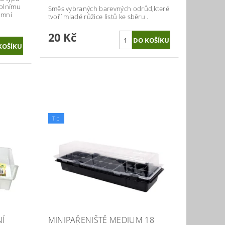
polnímu
Směs vybraných barevných odrůd,které
imní
tvoří mladé růžice listů ke sběru .
20 Kč
Tip
NÍ
MINIPAŘENIŠTĚ MEDIUM 18