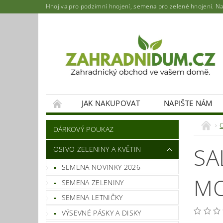
Hnojiva pro podzimní hnojení, semena pro zelené hnojení. Najd
JAK NAKUPOVAT
NAPIŠTE NÁM
DÁRKOVÝ POUKAZ
SA
OSIVO ZELENINY A KVĚTIN
SEMENA NOVINKY 2026
MO
SEMENA ZELENINY
SEMENA LETNIČKY
VÝSEVNÉ PÁSKY A DISKY