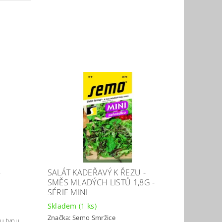
-
SALÁT KADEŘAVÝ K ŘEZU -
SMĚS MLADÝCH LISTŮ 1,8G -
SÉRIE MINI
Skladem
(1 ks)
Značka:
Semo Smržice
tu typu