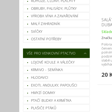
ROHOŽE, CLONY, PLACHTY
OBRUBY, PALISÁDY, PLŮTKY
VÝROBA VÍNA A ZAVAŘOVÁNÍ
SALÁ
MALÝ ZAHRADNÍK
DUBA
SVÍČKY
Skla
Značk
OSTATNÍ POTŘEBY
Polora
červen
polním
VŠE PRO VENKOVNÍ PTACTVO
podzim
slabě 
LOJOVÉ KOULE A VÁLEČKY
vybíhá
KRMIVO - SEMÍNKA
20 
HLODAVCI
EXOTI, ANDULKY, PAPOUŠCI
HMYZÍ DOMKY
PTAČÍ BUDKY A KRMÍTKA
PLAŠIČE PTÁKŮ