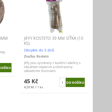
33MM
JIFFY ROSTETO 39 MM SÍŤKA (10
KS)
Obvykle do 3 dnů
lety
Značka:
Rosteto
Jiffy jsou vyrobeny z kvalitní rašeliny s
obsahem vápence a obohaceny
základními živninami.
45 Kč
4,50 Kč / 1 ks