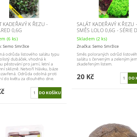
T KADEŘAVÝ K ŘEZU -
SALÁT KADEŘAVÝ K ŘEZU 
RED 0,6G
SMĚS LOLO 0,6G - SÉRIE
dem
(6 ks)
Skladem
(2 ks)
a:
Semo Smržice
Značka:
Semo Smržice
ná odrůda listového salátu typu
Směs poloraných odrůd listové
olistý dubáček, vhodná k
salátu s červeným a zeleným je
u pěstování pro jarní, letní a
zkadeřeným listem.
ní sklizně. Netvoří hlávku, báze
uzavřená. Odrůda odolná proti
20 Kč
ní do květu za dlouhého dne.
Kč