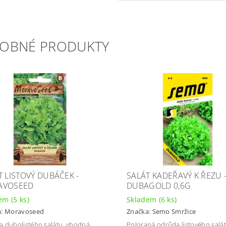
OBNÉ PRODUKTY
T LISTOVÝ DUBÁČEK -
SALÁT KADEŘAVÝ K ŘEZU 
AVOSEED
DUBAGOLD 0,6G
dem
(5 ks)
Skladem
(6 ks)
a:
Moravoseed
Značka:
Semo Smržice
 dubolistého salátu, vhodná
Poloraná odrůda listového salá