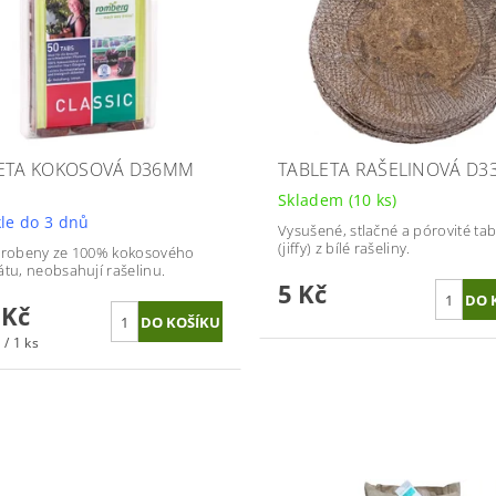
ETA KOKOSOVÁ D36MM
TABLETA RAŠELINOVÁ D
Skladem
(10 ks)
le do 3 dnů
Vysušené, stlačné a pórovité tab
(jiffy) z bílé rašeliny.
yrobeny ze 100% kokosového
átu, neobsahují rašelinu.
5 Kč
 Kč
 / 1 ks