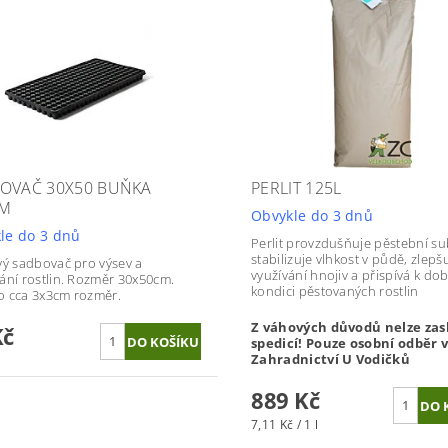
OVAČ 30X50 BUŇKA
PERLIT 125L
CM
Obvykle do 3 dnů
le do 3 dnů
Perlit provzdušňuje pěstební su
stabilizuje vlhkost v půdě, zlepš
vý sadbovač pro výsev a
využívání hnojiv a přispívá k do
ání rostlin. Rozměr 30x50cm.
kondici pěstovaných rostlin
 cca 3x3cm rozměr.
Z váhových důvodů nelze zas
Kč
spedicí! Pouze osobní odběr 
Zahradnictví U Vodičků
889 Kč
7,11 Kč / 1 l