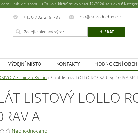
ete u nás v e-shopu :-) Osivo s blížící se expirací 12/2026 se slevou! Katego
info@zahradnidum.cz
+420 732 219 788
VÝDEJNÍ MÍSTO
KONTAKTY
HODNOCENÍ OBC
OSIVO Zeleniny a Květin
Salát listový LOLLO ROSSA 0,5g OSIVA MO
LÁT LISTOVÝ LOLLO R
RAVIA
Neohodnoceno