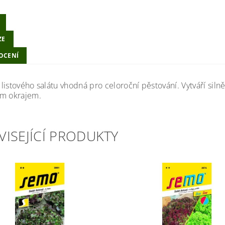
ZE
OCENÍ
istového salátu vhodná pro celoroční pěstování. Vytváří silně
m okrajem.
VISEJÍCÍ PRODUKTY