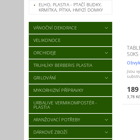
ELHO, PLASTIA - PTAČÍ BUDKY,
KRMÍTKA, PÍTKA, HMYZÍ DOMKY
VÁNOČNÍ DEKORACE
VELIKONOCE
TABL
ORCHIDEJE
50KS
Obvyk
TRUHLÍKY BERBERIS PLASTIA
Jsou v
substr
GRILOVÁNÍ
189
MYKORHIZNÍ PŘÍPRAVKY
3,78 Kč
URBALIVE VERMIKOMPOSTÉR -
PLASTIA
ARANŽOVACÍ POTŘEBY
DÁRKOVÉ ZBOŽÍ