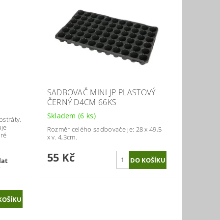
SADBOVAČ MINI JP PLASTOVÝ
ČERNÝ D4CM 66KS
Skladem
(6 ks)
bstráty,
uje
Rozměr celého sadbovače je: 28 x 49,5
bré
x v. 4,3cm.
55 Kč
lat
v