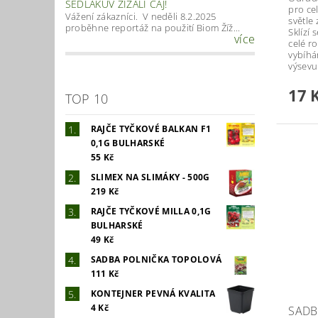
SEDLÁKŮV ŽÍŽALÍ ČAJ!
pro ce
Vážení zákazníci. V neděli 8.2.2025
světle 
proběhne reportáž na použití Biom Žíž...
Sklízí 
více
celé r
vybíhá
výsevu
17 
TOP 10
RAJČE TYČKOVÉ BALKAN F1
0,1G BULHARSKÉ
55 Kč
SLIMEX NA SLIMÁKY - 500G
219 Kč
RAJČE TYČKOVÉ MILLA 0,1G
BULHARSKÉ
49 Kč
SADBA POLNIČKA TOPOLOVÁ
111 Kč
KONTEJNER PEVNÁ KVALITA
4 Kč
SADB