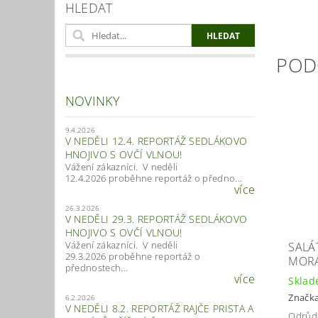
HLEDAT
POD
NOVINKY
9.4.2026
V NEDĚLI 12.4. REPORTÁŽ SEDLÁKOVO
HNOJIVO S OVČÍ VLNOU!
Vážení zákazníci. V neděli
12.4.2026 proběhne reportáž o předno...
více
26.3.2026
V NEDĚLI 29.3. REPORTÁŽ SEDLÁKOVO
HNOJIVO S OVČÍ VLNOU!
Vážení zákazníci. V neděli
SALÁ
29.3.2026 proběhne reportáž o
MOR
přednostech...
více
Skla
Značk
6.2.2026
V NEDĚLI 8.2. REPORTÁŽ RAJČE PRISTA A
Odrůda