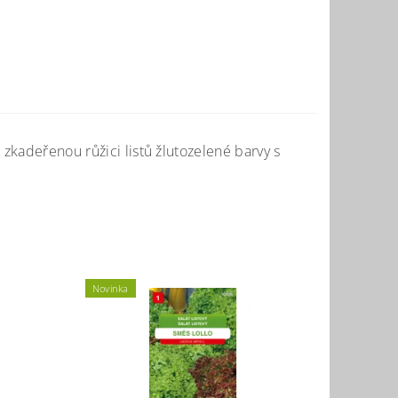
 zkadeřenou růžici listů žlutozelené barvy s
Novinka