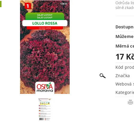
Odrůda li
silně zkad
Dostupn
Můžeme 
Měrná c
17 K
Kód pro
Značka
Webová s
Kategori