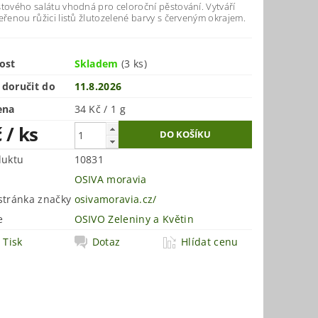
stového salátu vhodná pro celoroční pěstování. Vytváří
eřenou růžici listů žlutozelené barvy s červeným okrajem.
ost
Skladem
(3 ks)
doručit do
11.8.2026
ena
34 Kč / 1 g
č
/ ks
duktu
10831
OSIVA moravia
tránka značky
osivamoravia.cz/
e
OSIVO Zeleniny a Květin
Tisk
Dotaz
Hlídat cenu