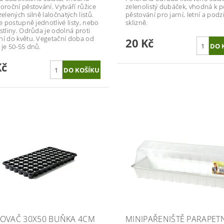
loroční pěstování. Vytváří růžice
zelenolistý dubáček, vhodná k 
zelených silně laločnatých listů.
pěstování pro jarní, letní a podz
se postupně jednotlivé listy, nebo
sklizně.
ostliny. Odrůda je odolná proti
ní do květu. Vegetační doba od
20 Kč
 je 50-55 dnů.
Kč
OVAČ 30X50 BUŇKA 4CM
MINIPAŘENIŠTĚ PARAPET