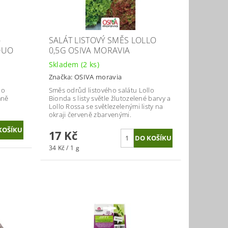
-
SALÁT LISTOVÝ SMĚS LOLLO
 DUO
0,5G OSIVA MORAVIA
Skladem
(2 ks)
Značka:
OSIVA moravia
ho
Směs odrůd listového salátu Lollo
mně
Bionda s listy světle žlutozelené barvy a
Lollo Rossa se světlezelenými listy na
okraji červeně zbarvenými.
17 Kč
34 Kč / 1 g