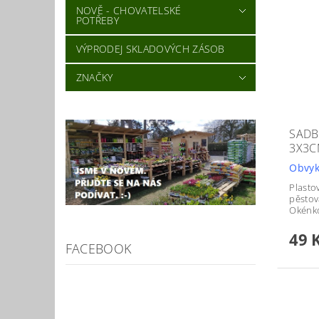
NOVĚ - CHOVATELSKÉ
POTŘEBY
VÝPRODEJ SKLADOVÝCH ZÁSOB
ZNAČKY
SADB
3X3
Obvyk
Plasto
pěstov
Okénko
49 
FACEBOOK