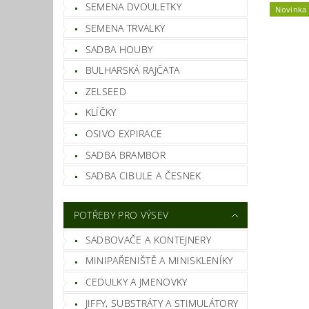
SEMENA DVOULETKY
Novinka
SEMENA TRVALKY
SADBA HOUBY
BULHARSKÁ RAJČATA
ZELSEED
KLÍČKY
OSIVO EXPIRACE
SADBA BRAMBOR
SADBA CIBULE A ČESNEK
POTŘEBY PRO VÝSEV
SADBOVAČE A KONTEJNERY
MINIPAŘENIŠTĚ A MINISKLENÍKY
CEDULKY A JMENOVKY
JIFFY, SUBSTRÁTY A STIMULÁTORY