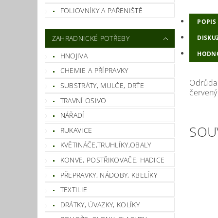
FOLIOVNÍKY A PAŘENIŠTĚ
POPIS
ZAHRADNICKÉ POTŘEBY
DISKU
HODN
HNOJIVA
CHEMIE A PŘÍPRAVKY
Odrůda l
SUBSTRÁTY, MULČE, DRŤE
červený
TRAVNÍ OSIVO
NÁŘADÍ
SOU
RUKAVICE
KVĚTINÁČE,TRUHLÍKY,OBALY
KONVE, POSTŘIKOVAČE, HADICE
PŘEPRAVKY, NÁDOBY, KBELÍKY
TEXTILIE
DRÁTKY, ÚVAZKY, KOLÍKY