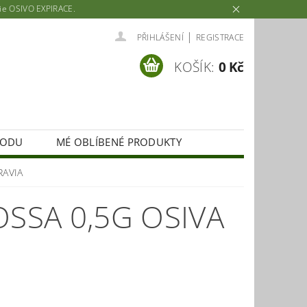
rie OSIVO EXPIRACE.
|
PŘIHLÁŠENÍ
REGISTRACE
KOŠÍK:
0 Kč
HODU
MÉ OBLÍBENÉ PRODUKTY
RAVIA
OSSA 0,5G OSIVA