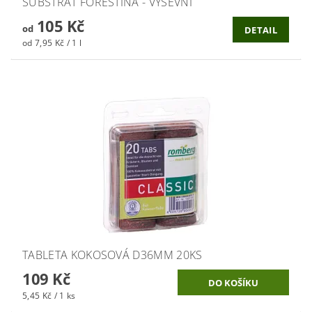
SUBSTRÁT FORESTINA - VÝSEVNÍ
105 Kč
od
DETAIL
od 7,95 Kč / 1 l
TABLETA KOKOSOVÁ D36MM 20KS
109 Kč
5,45 Kč / 1 ks