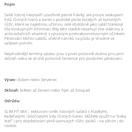
Popis
:
Salát listový nevytváří uzavřené pevné hlávky, ale pouze seskupení
listů různých tvarů a barev v podobě ploše kulatých až kulovitých
růžic, které se najednou uříznou celé obdobně jako salát hlávkový.
Dle dostupných informací díky této stavbě obsahují více vlákniny a
antioxidačních vitamínů s výrazným protirakovinotvorným účinkem.
Pěstování těchto salátů, včetně nároků na půdu je shodné se
salátem polním.
Nejvhodnější termíny výsevu jsou v první polovině dubna pro jarní
sklizeň nebo ve druhé polovině července pro podzimní pěstování.
Výsev:
duben nebo červenec
Sklizeň:
květen až červen nebo říjen až listopad
Odrůda:
SLIM FIT MIX ¦ exklusivní směs listových salátů s hladkými,
kadeřavými i laločnatými listy různých barev. Můžete využít na "baby
leaf" i pro dopěstování plně vyvinutých růžic salátů - na záhon i do
nádob.