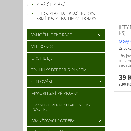
PLAŠIČE PTÁKŮ
ELHO, PLASTIA - PTAČÍ BUDKY,
KRMÍTKA, PÍTKA, HMYZÍ DOMKY
JIFFY
KS)
VÁNOČNÍ DEKORACE
Obvyk
VELIKONOCE
Značk
Jiffy j
ORCHIDEJE
obsah
základ
TRUHLÍKY BERBERIS PLASTIA
39 
GRILOVÁNÍ
3,90 Kč
MYKORHIZNÍ PŘÍPRAVKY
URBALIVE VERMIKOMPOSTÉR -
PLASTIA
ARANŽOVACÍ POTŘEBY