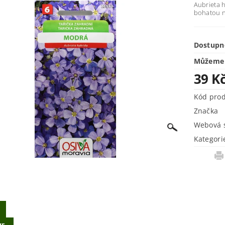
Aubrieta h
bohatou n
Dostupn
Můžeme 
39 K
Kód pro
Značka
Webová s
Kategori