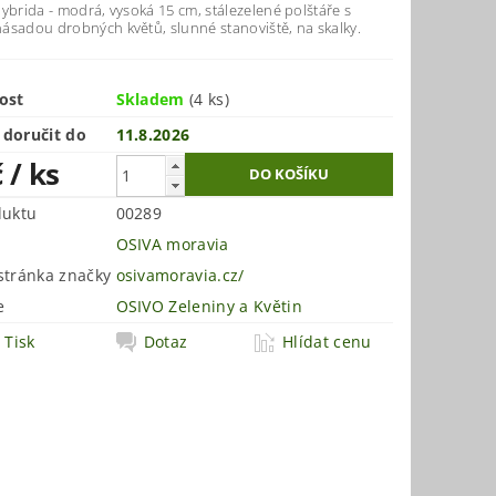
ybrida - modrá, vysoká 15 cm, stálezelené polštáře s
ásadou drobných květů, slunné stanoviště, na skalky.
ost
Skladem
(4 ks)
doručit do
11.8.2026
č
/ ks
duktu
00289
OSIVA moravia
tránka značky
osivamoravia.cz/
e
OSIVO Zeleniny a Květin
Tisk
Dotaz
Hlídat cenu