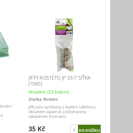
JIFFY ROSTETO JP 33/7 SÍŤKA
(10KS)
Skladem
(23 balení)
Značka:
Rosteto
stování
Jiffy jsou vyrobeny z kvalitní rašeliny s
obsahem vápence a obohaceny
ní
základními živninami.
35 Kč