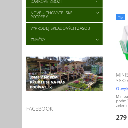
DÁRKOVÉ ZBOŽÍ
NOVĚ - CHOVATELSKÉ
POTŘEBY
Tip
VÝPRODEJ SKLADOVÝCH ZÁSOB
ZNAČKY
MINI
38X2
Obvyk
Minipa
podmín
zelenin
FACEBOOK
279