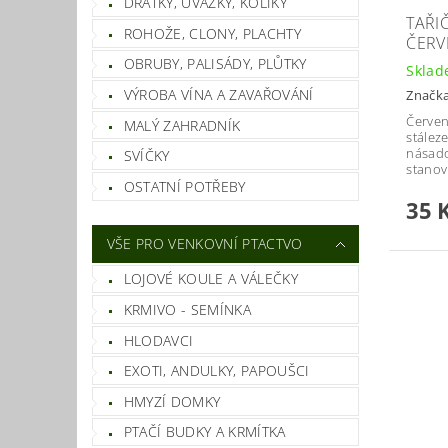
DRÁTKY, ÚVAZKY, KOLÍKY
TAŘI
ROHOŽE, CLONY, PLACHTY
ČERV
OBRUBY, PALISÁDY, PLŮTKY
Skla
VÝROBA VÍNA A ZAVAŘOVÁNÍ
Značk
Červen
MALÝ ZAHRADNÍK
stález
násado
SVÍČKY
stanovi
OSTATNÍ POTŘEBY
35 
VŠE PRO VENKOVNÍ PTACTVO
LOJOVÉ KOULE A VÁLEČKY
KRMIVO - SEMÍNKA
HLODAVCI
EXOTI, ANDULKY, PAPOUŠCI
HMYZÍ DOMKY
PTAČÍ BUDKY A KRMÍTKA