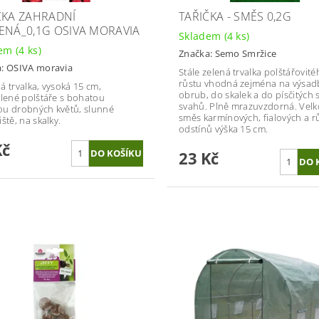
ČKA ZAHRADNÍ
TAŘIČKA - SMĚS 0,2G
ENÁ_0,1G OSIVA MORAVIA
Skladem
(4 ks)
dem
(4 ks)
Značka:
Semo Smržice
a:
OSIVA moravia
Stále zelená trvalka polštářovit
růstu vhodná zejména na výsa
á trvalka, vysoká 15 cm,
obrub, do skalek a do písčitých
elené polštáře s bohatou
svahů. Plně mrazuvzdorná. Velk
u drobných květů, slunné
směs karmínových, fialových a 
ště, na skalky.
odstínů výška 15 cm.
Kč
23 Kč