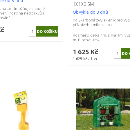
le do 3 dnů
1X1X0,5M
k natur Umožňuje snadné
Obvykle do 3 dnů
ění, rostlina netrpí kvůli
ování.
Polykarbonátový skleník pro vyt
příznivého mikroklima.
Kč
Rozměry: délka 1m, šířka 1m, výš
m. Plocha: 1m2.
1 625 Kč
1 625 Kč / 1 ks