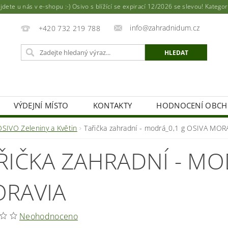
ete u nás v e-shopu :-) Osivo s blížící se expirací 12/2026 se slevou! Katego
info@zahradnidum.cz
+420 732 219 788
VÝDEJNÍ MÍSTO
KONTAKTY
HODNOCENÍ OBC
OSIVO Zeleniny a Květin
Tařička zahradní - modrá_0,1 g OSIVA MOR
ŘIČKA ZAHRADNÍ - MO
RAVIA
Neohodnoceno