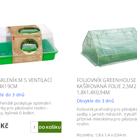
SKLENÍK M S VENTILACÍ
FOLIOVNÍK GREENHOUSE
4X19CM
KAŠÍROVANÁ FOLIE 2,5M2
1,8X1,4X0,94M
le do 3 dnů
Obvykle do 3 dnů
řeniště poskytuje optimální
ky pro pěstování rostlin -
Foliovník je vhodný pro předpě
y, bylinek či květin.
sadby v jarních měsících. Vytváří
příznivé mikroklima pro pěstová
 Kč
rostlin.
Rozměry: 1,8 x 1,4 x 0,94 m