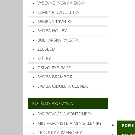
VÝSEVNÉ PÁSKY A DISKY
SEMENA DVOULETKY
SEMENA TRVALKY
SADBA HOUBY
BULHARSKÁ RAJČATA
ZELSEED
KLÍČKY
OSIVO EXPIRACE
SADBA BRAMBOR
SADBA CIBULE A ČESNEK
POTŘEBY PRO VÝSEV
SADBOVAČE A KONTEJNERY
MINIPAŘENIŠTĚ A MINISKLENÍKY
POPIS
CEDULKY A JMENOVKY