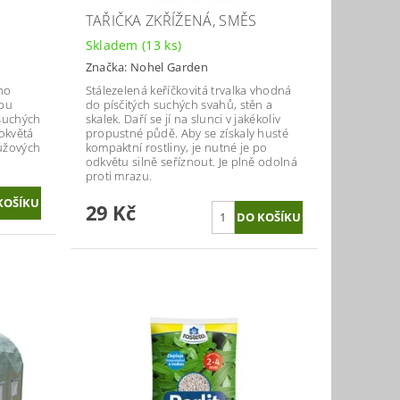
TAŘIČKA ZKŘÍŽENÁ, SMĚS
Skladem
(13 ks)
Značka:
Nohel Garden
ého
Stálezelená keříčkovitá trvalka vhodná
dbu
do písčitých suchých svahů, stěn a
 suchých
skalek. Daří se jí na slunci v jakékoliv
okvětá
propustné půdě. Aby se získaly husté
růžových
kompaktní rostliny, je nutné je po
odkvětu silně seříznout. Je plně odolná
proti mrazu.
29 Kč