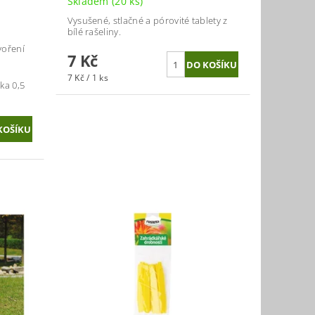
Skladem
(20 ks)
Vysušené, stlačné a pórovité tablety z
bílé rašeliny.
voření
7 Kč
7 Kč / 1 ks
ka 0,5