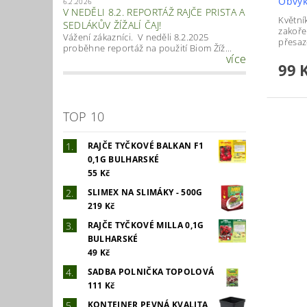
Obvyk
6.2.2026
V NEDĚLI 8.2. REPORTÁŽ RAJČE PRISTA A
Květní
SEDLÁKŮV ŽÍŽALÍ ČAJ!
zakořen
Vážení zákazníci. V neděli 8.2.2025
přesaz
proběhne reportáž na použití Biom Žíž...
více
99 
TOP 10
RAJČE TYČKOVÉ BALKAN F1
0,1G BULHARSKÉ
55 Kč
SLIMEX NA SLIMÁKY - 500G
219 Kč
RAJČE TYČKOVÉ MILLA 0,1G
BULHARSKÉ
49 Kč
SADBA POLNIČKA TOPOLOVÁ
111 Kč
KONTEJNER PEVNÁ KVALITA