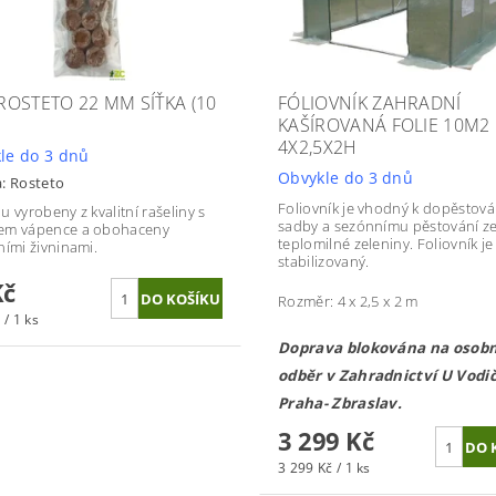
 ROSTETO 22 MM SÍŤKA (10
FÓLIOVNÍK ZAHRADNÍ
KAŠÍROVANÁ FOLIE 10M2
4X2,5X2H
le do 3 dnů
Obvykle do 3 dnů
a:
Rosteto
Foliovník je vhodný k dopěstová
sou vyrobeny z kvalitní rašeliny s
sadby a sezónnímu pěstování z
em vápence a obohaceny
teplomilné zeleniny. Foliovník j
ními živninami.
stabilizovaný.
Kč
Rozměr: 4 x 2,5 x 2 m
 / 1 ks
Doprava blokována na osobn
odběr v Zahradnictví U Vodi
Praha- Zbraslav.
3 299 Kč
3 299 Kč / 1 ks