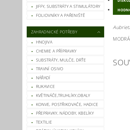
DISKU
JIFFY, SUBSTRÁTY A STIMULÁTORY
HODN
FOLIOVNÍKY A PAŘENIŠTĚ
Aubriet
ZAHRADNICKÉ POTŘEBY
MODRÁ, 
HNOJIVA
CHEMIE A PŘÍPRAVKY
SOU
SUBSTRÁTY, MULČE, DRŤE
TRAVNÍ OSIVO
NÁŘADÍ
RUKAVICE
KVĚTINÁČE,TRUHLÍKY,OBALY
KONVE, POSTŘIKOVAČE, HADICE
PŘEPRAVKY, NÁDOBY, KBELÍKY
TEXTILIE