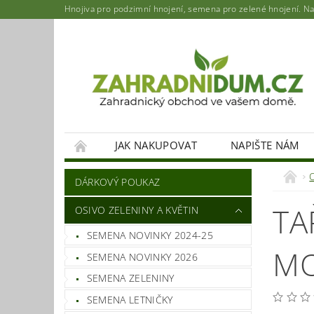
Hnojiva pro podzimní hnojení, semena pro zelené hnojení. Najd
JAK NAKUPOVAT
NAPIŠTE NÁM
DÁRKOVÝ POUKAZ
TA
OSIVO ZELENINY A KVĚTIN
SEMENA NOVINKY 2024-25
MO
SEMENA NOVINKY 2026
SEMENA ZELENINY
SEMENA LETNIČKY