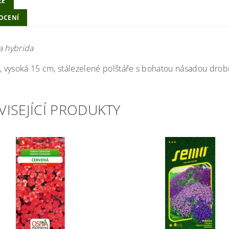
ZE
OCENÍ
a hybrida
vysoká 15 cm, stálezelené polštáře s bohatou násadou drobný
VISEJÍCÍ PRODUKTY