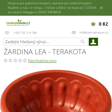
Hnojiva pro podzimní hnojení, semena pro zelené hnojení.
Najdete u nás v e-shopu :-) Osivo s blížící se expirací 12/2026
se slevou! Kategorie OSIVO EXPIRACE.
0 Kč
info@zahradnidum.cz
+420 732 219 788
ŽARDINA LEA - TERAKOTA
Neohodnoceno