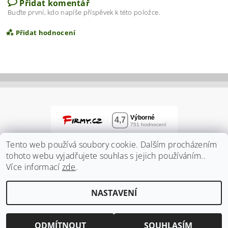
Přidat komentář
Buďte první, kdo napíše příspěvek k této položce.
Přidat hodnocení
Tento web používá soubory cookie. Dalším procházením
tohoto webu vyjadřujete souhlas s jejich používáním..
Více informací
zde
.
Vložením hodnocení souhlasíte s
podmínkami
NASTAVENÍ
ochrany osobních údajů
2026 ©
Zahradnidum.cz
, všechna práva vyhrazena
Vytvořil Shoptet
ODMÍTNOUT
SOUHLASÍM