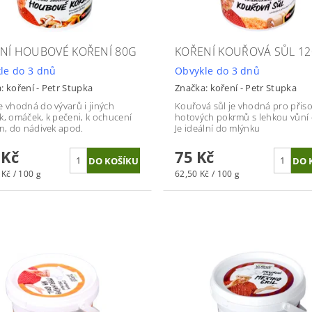
NÍ HOUBOVÉ KOŘENÍ 80G
KOŘENÍ KOUŘOVÁ SŮL 1
le do 3 dnů
Obvykle do 3 dnů
a:
koření - Petr Stupka
Značka:
koření - Petr Stupka
e vhodná do vývarů i jiných
Kouřová sůl je vhodná pro přisol
k, omáček, k pečeni, k ochucení
hotových pokrmů s lehkou vůní
in, do nádivek apod.
Je ideální do mlýnku
 Kč
75 Kč
Kč / 100 g
62,50 Kč / 100 g