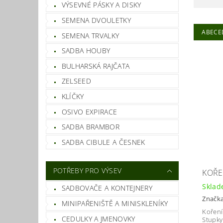
VÝSEVNÉ PÁSKY A DISKY
SEMENA DVOULETKY
ABECE
SEMENA TRVALKY
SADBA HOUBY
BULHARSKÁ RAJČATA
ZELSEED
KLÍČKY
OSIVO EXPIRACE
SADBA BRAMBOR
SADBA CIBULE A ČESNEK
POTŘEBY PRO VÝSEV
KOŘE
Skla
SADBOVAČE A KONTEJNERY
Značk
MINIPAŘENIŠTĚ A MINISKLENÍKY
Koření
CEDULKY A JMENOVKY
Stupky