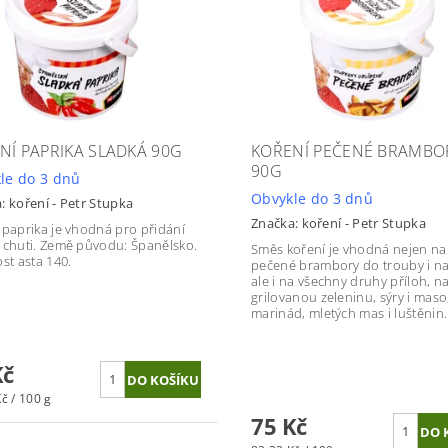
NÍ PAPRIKA SLADKÁ 90G
KOŘENÍ PEČENÉ BRAMBO
90G
le do 3 dnů
Obvykle do 3 dnů
a:
koření - Petr Stupka
Značka:
koření - Petr Stupka
 paprika je vhodná pro přidání
 chuti. Země původu: Španělsko.
Směs koření je vhodná nejen na
ost asta 140.
pečené brambory do trouby i na 
ale i na všechny druhy příloh, n
grilovanou zeleninu, sýry i maso
marinád, mletých mas i luštěnin.
Kč
č / 100 g
75 Kč