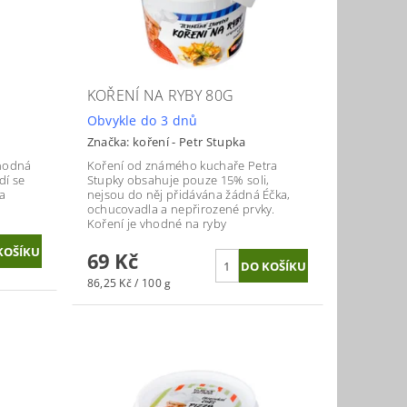
KOŘENÍ NA RYBY 80G
Obvykle do 3 dnů
Značka:
koření - Petr Stupka
vhodná
Koření od známého kuchaře Petra
dí se
Stupky obsahuje pouze 15% soli,
 a
nejsou do něj přidávána žádná Éčka,
ochucovadla a nepřirozené prvky.
Koření je vhodné na ryby
69 Kč
86,25 Kč / 100 g