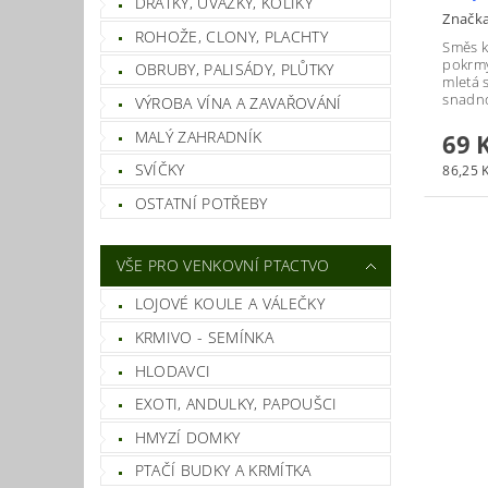
DRÁTKY, ÚVAZKY, KOLÍKY
Značk
ROHOŽE, CLONY, PLACHTY
Směs k
pokrmy
OBRUBY, PALISÁDY, PLŮTKY
mletá 
snadno
VÝROBA VÍNA A ZAVAŘOVÁNÍ
MALÝ ZAHRADNÍK
69 
SVÍČKY
86,25 K
OSTATNÍ POTŘEBY
VŠE PRO VENKOVNÍ PTACTVO
LOJOVÉ KOULE A VÁLEČKY
KRMIVO - SEMÍNKA
HLODAVCI
EXOTI, ANDULKY, PAPOUŠCI
HMYZÍ DOMKY
PTAČÍ BUDKY A KRMÍTKA