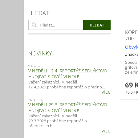
HLEDAT
KOŘE
70G
Obvyk
NOVINKY
Značk
Speciá
9.4.2026
grilová
V NEDĚLI 12.4. REPORTÁŽ SEDLÁKOVO
zeleni
HNOJIVO S OVČÍ VLNOU!
Vážení zákazníci. V neděli
69 
12.4.2026 proběhne reportáž o předno...
více
76,67 K
26.3.2026
V NEDĚLI 29.3. REPORTÁŽ SEDLÁKOVO
HNOJIVO S OVČÍ VLNOU!
Vážení zákazníci. V neděli
29.3.2026 proběhne reportáž o
přednostech...
více