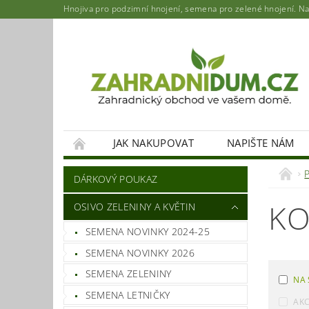
Hnojiva pro podzimní hnojení, semena pro zelené hnojení. Najd
JAK NAKUPOVAT
NAPIŠTE NÁM
DÁRKOVÝ POUKAZ
KO
OSIVO ZELENINY A KVĚTIN
SEMENA NOVINKY 2024-25
SEMENA NOVINKY 2026
SEMENA ZELENINY
NA 
SEMENA LETNIČKY
AK