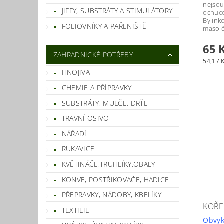
nejsou
JIFFY, SUBSTRÁTY A STIMULÁTORY
ochuco
Bylinko
FOLIOVNÍKY A PAŘENIŠTĚ
maso č
65 
ZAHRADNICKÉ POTŘEBY
54,17 K
HNOJIVA
CHEMIE A PŘÍPRAVKY
SUBSTRÁTY, MULČE, DRŤE
TRAVNÍ OSIVO
NÁŘADÍ
RUKAVICE
KVĚTINÁČE,TRUHLÍKY,OBALY
KONVE, POSTŘIKOVAČE, HADICE
PŘEPRAVKY, NÁDOBY, KBELÍKY
KOŘE
TEXTILIE
Obvyk