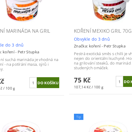
NÍ MARINÁDA NA GRIL
KOŘENÍ MEXIKO GRIL 70G
Obvykle do 3 dnů
le do 3 dnů
Značka:
koření - Petr Stupka
a:
koření - Petr Stupka
Pestrá exotická směs s chilli je 
nejen do orientální kuchyně. Ho
lní suchá marináda je vhodná na
na grilování steaků, do marinád
ní - na potírání masa, sýrů i
studených omáček.
ny.
75 Kč
Kč
107,14 Kč / 100 g
č / 100 g
Tip