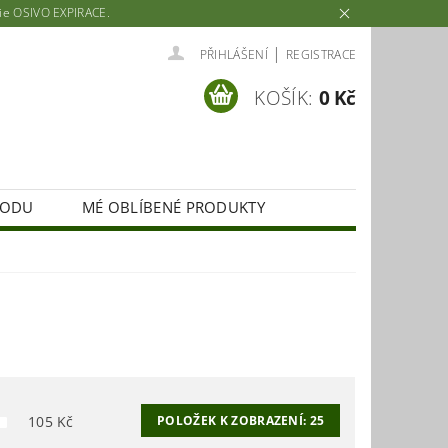
rie OSIVO EXPIRACE.
|
PŘIHLÁŠENÍ
REGISTRACE
KOŠÍK:
0 Kč
HODU
MÉ OBLÍBENÉ PRODUKTY
105
Kč
POLOŽEK K ZOBRAZENÍ:
25