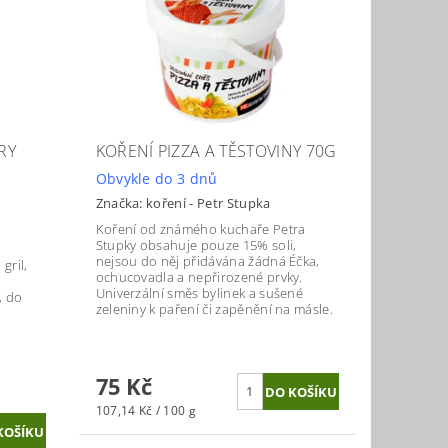
RY
KOŘENÍ PIZZA A TĚSTOVINY 70G
Obvykle do 3 dnů
Značka:
koření - Petr Stupka
Koření od známého kuchaře Petra
Stupky obsahuje pouze 15% soli,
nejsou do něj přidávána žádná Éčka,
gril,
ochucovadla a nepřirozené prvky.
a
Univerzální směs bylinek a sušené
, do
zeleniny k paření či zapěnění na másle.
75 Kč
107,14 Kč / 100 g