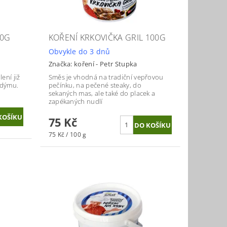
20G
KOŘENÍ KRKOVIČKA GRIL 100G
Obvykle do 3 dnů
Značka:
koření - Petr Stupka
ení již
Směs je vhodná na tradiční vepřovou
 dýmu.
pečínku, na pečené steaky, do
sekaných mas, ale také do placek a
zapékaných nudlí
75 Kč
75 Kč / 100 g