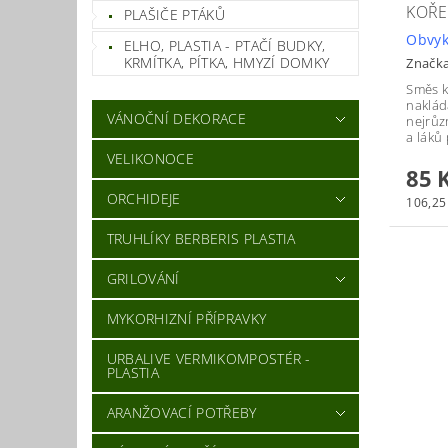
KOŘE
PLAŠIČE PTÁKŮ
Obvyk
ELHO, PLASTIA - PTAČÍ BUDKY,
KRMÍTKA, PÍTKA, HMYZÍ DOMKY
Značk
Směs k
naklád
VÁNOČNÍ DEKORACE
nejrůz
a láků
VELIKONOCE
85 
ORCHIDEJE
106,25 
TRUHLÍKY BERBERIS PLASTIA
GRILOVÁNÍ
MYKORHIZNÍ PŘÍPRAVKY
URBALIVE VERMIKOMPOSTÉR -
PLASTIA
ARANŽOVACÍ POTŘEBY