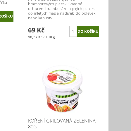
Éčka.
bramborových placek. Snadné
ochucení bramboráku a jiných placek,
do mletých mas a nádivek, do polévek
nebo kapusty.
69 Kč
98,57 Kč / 100 g
KOŘENÍ GRILOVANÁ ZELENINA
80G