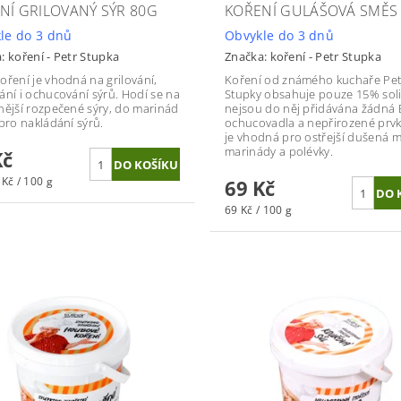
NÍ GRILOVANÝ SÝR 80G
KOŘENÍ GULÁŠOVÁ SMĚS
le do 3 dnů
Obvykle do 3 dnů
a:
koření - Petr Stupka
Značka:
koření - Petr Stupka
oření je vhodná na grilování,
Koření od známého kuchaře Pet
ání i ochucování sýrů. Hodí se na
Stupky obsahuje pouze 15% soli
nější rozpečené sýry, do marinád
nejsou do něj přidávána žádná 
 pro nakládání sýrů.
ochucovadla a nepřirozené prvk
je vhodná pro ostřejší dušená m
marinády a polévky.
Kč
Kč / 100 g
69 Kč
69 Kč / 100 g