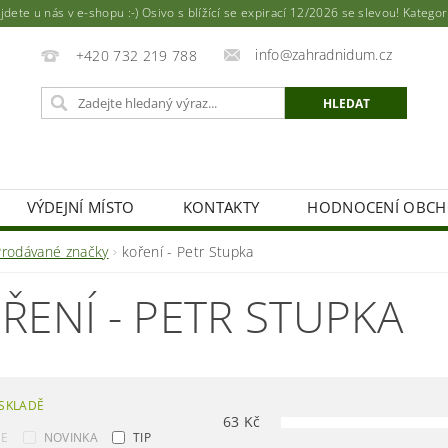
ete u nás v e-shopu :-) Osivo s blížící se expirací 12/2026 se slevou! Katego
info@zahradnidum.cz
+420 732 219 788
VÝDEJNÍ MÍSTO
KONTAKTY
HODNOCENÍ OBC
Prodávané značky
koření - Petr Stupka
ŘENÍ - PETR STUPKA
SKLADĚ
63
Kč
CE
NOVINKA
TIP