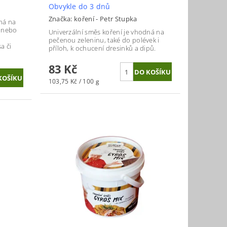
Obvykle do 3 dnů
Značka:
koření - Petr Stupka
ná na
m nebo
Univerzální směs koření je vhodná na
u
pečenou zeleninu, také do polévek i
a či
příloh, k ochucení dresinků a dipů.
83 Kč
103,75 Kč / 100 g