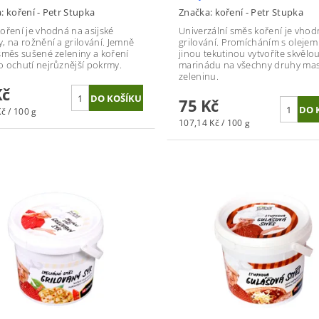
a:
koření - Petr Stupka
Značka:
koření - Petr Stupka
oření je vhodná na asijské
Univerzální směs koření je vhod
, na rožnění a grilování. Jemně
grilování. Promícháním s oleje
směs sušené zeleniny a koření
jinou tekutinou vytvoříte skvělo
 ochutí nejrůznější pokrmy.
marinádu na všechny druhy mas
zeleninu.
Kč
75 Kč
č / 100 g
107,14 Kč / 100 g