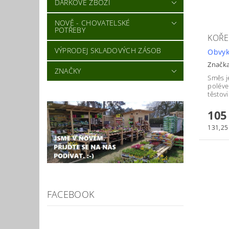
DÁRKOVÉ ZBOŽÍ
NOVĚ - CHOVATELSKÉ
POTŘEBY
KOŘE
VÝPRODEJ SKLADOVÝCH ZÁSOB
Obvyk
Značk
ZNAČKY
Směs j
poléve
těstov
105
131,25 
FACEBOOK