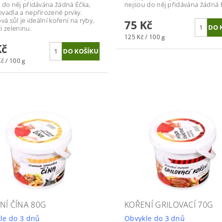
 do něj přidávána žádná Éčka,
nejsou do něj přidávána žádná 
vadla a nepřirozené prvky.
vá sůl je ideální koření na ryby,
75 Kč
i zeleninu.
125 Kč / 100 g
Kč
č / 100 g
NÍ ČÍNA 80G
KOŘENÍ GRILOVACÍ 70G
le do 3 dnů
Obvykle do 3 dnů