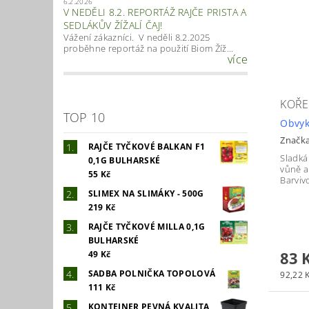
6.2.2026
V NEDĚLI 8.2. REPORTÁŽ RAJČE PRISTA A
SEDLÁKŮV ŽÍŽALÍ ČAJ!
Vážení zákazníci. V neděli 8.2.2025
proběhne reportáž na použití Biom Žíž...
více
KOŘE
TOP 10
Obvyk
Značk
RAJČE TYČKOVÉ BALKAN F1
Sladká
0,1G BULHARSKÉ
vůně a
55 Kč
Barviv
SLIMEX NA SLIMÁKY - 500G
219 Kč
RAJČE TYČKOVÉ MILLA 0,1G
BULHARSKÉ
83 
49 Kč
SADBA POLNIČKA TOPOLOVÁ
92,22 K
111 Kč
KONTEJNER PEVNÁ KVALITA