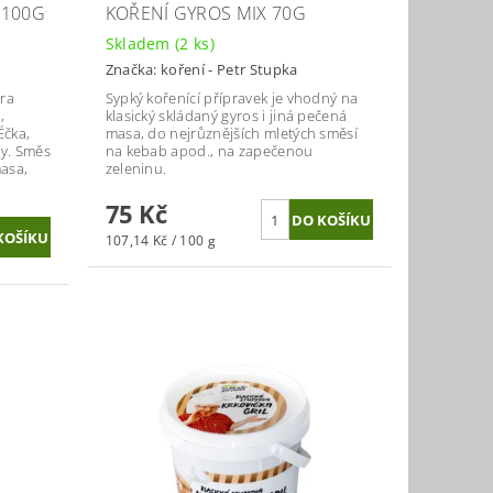
 100G
KOŘENÍ GYROS MIX 70G
Skladem
(2 ks)
Značka:
koření - Petr Stupka
ra
Sypký kořenící přípravek je vhodný na
,
klasický skládaný gyros i jiná pečená
Éčka,
masa, do nejrůznějších mletých směsí
y. Směs
na kebab apod., na zapečenou
asa,
zeleninu.
75 Kč
107,14 Kč / 100 g