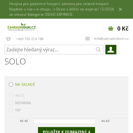
Hnojiva pro podzimní hnojení, semena pro zelené hnojení.
Najdete u nás v e-shopu :-) Osivo s blížící se expirací 12/2026
se slevou! Kategorie OSIVO EXPIRACE.
0 Kč
info@zahradnidum.cz
+420 732 219 788
SOLO
NA SKLADĚ
AKCE
NOVINKA
TIP
45
Kč
46
Kč
POLOŽEK K ZOBRAZENÍ:
4