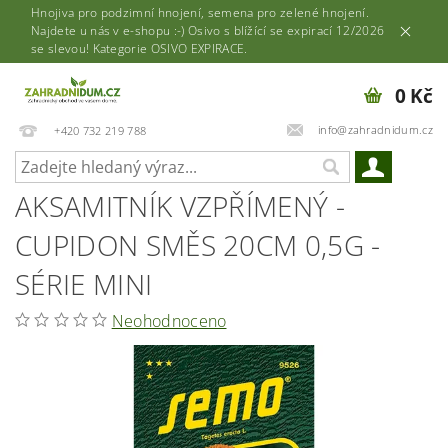
Hnojiva pro podzimní hnojení, semena pro zelené hnojení.
Najdete u nás v e-shopu :-) Osivo s blížící se expirací 12/2026
se slevou! Kategorie OSIVO EXPIRACE.
0 Kč
info@zahradnidum.cz
+420 732 219 788
AKSAMITNÍK VZPŘÍMENÝ -
CUPIDON SMĚS 20CM 0,5G -
SÉRIE MINI
Neohodnoceno