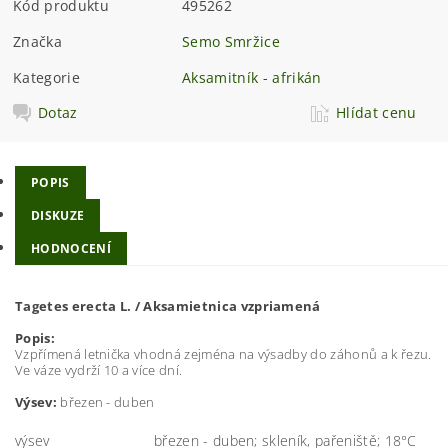
Kód produktu
495262
Značka
Semo Smržice
Kategorie
Aksamitník - afrikán
Dotaz
Hlídat cenu
POPIS
DISKUZE
HODNOCENÍ
Tagetes erecta L. / Aksamietnica vzpriamená
Popis:
Vzpřímená letnička vhodná zejména na výsadby do záhonů a k řezu.
Ve váze vydrží 10 a více dní.
Výsev:
březen - duben
výsev
březen - duben; skleník, pařeniště; 18°C