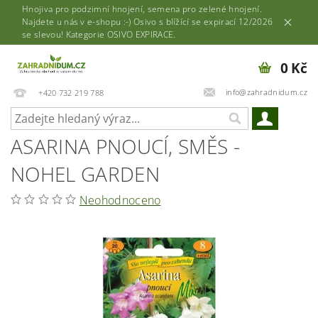
Hnojiva pro podzimní hnojení, semena pro zelené hnojení.
Najdete u nás v e-shopu :-) Osivo s blížící se expirací 12/2026
se slevou! Kategorie OSIVO EXPIRACE.
0 Kč
info@zahradnidum.cz
+420 732 219 788
ASARINA PNOUCÍ, SMĚS -
NOHEL GARDEN
Neohodnoceno