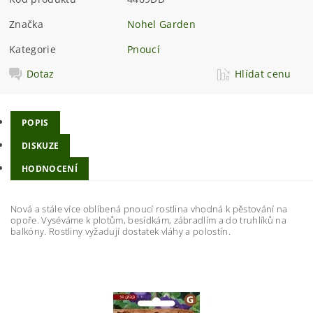
Značka
Nohel Garden
Kategorie
Pnoucí
Dotaz
Hlídat cenu
POPIS
DISKUZE
HODNOCENÍ
Nová a stále více oblíbená pnoucí rostlina vhodná k pěstování na
opoře. Vyséváme k plotům, besídkám, zábradlím a do truhlíků na
balkóny. Rostliny vyžadují dostatek vláhy a polostín.