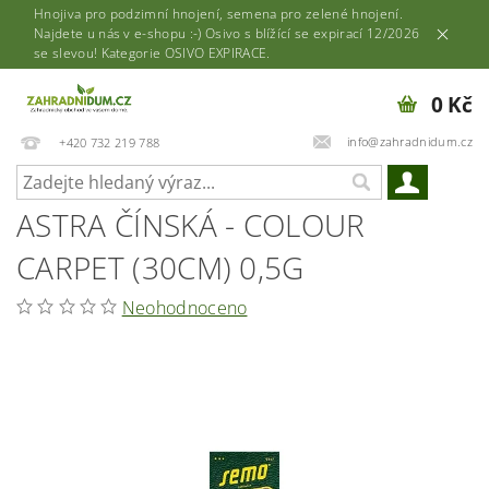
Hnojiva pro podzimní hnojení, semena pro zelené hnojení.
Najdete u nás v e-shopu :-) Osivo s blížící se expirací 12/2026
se slevou! Kategorie OSIVO EXPIRACE.
0 Kč
info@zahradnidum.cz
+420 732 219 788
ASTRA ČÍNSKÁ - COLOUR
CARPET (30CM) 0,5G
Neohodnoceno