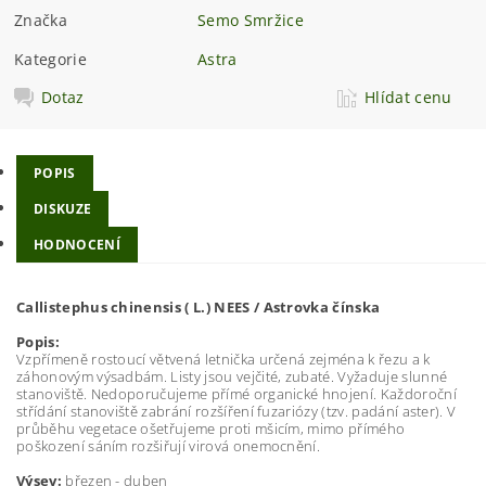
Značka
Semo Smržice
Kategorie
Astra
Dotaz
Hlídat cenu
POPIS
DISKUZE
HODNOCENÍ
Callistephus chinensis ( L.) NEES / Astrovka čínska
Popis:
Vzpřímeně rostoucí větvená letnička určená zejména k řezu a k
záhonovým výsadbám. Listy jsou vejčité, zubaté. Vyžaduje slunné
stanoviště. Nedoporučujeme přímé organické hnojení. Každoroční
střídání stanoviště zabrání rozšíření fuzariózy (tzv. padání aster). V
průběhu vegetace ošetřujeme proti mšicím, mimo přímého
poškození sáním rozšiřují virová onemocnění.
Výsev:
březen - duben