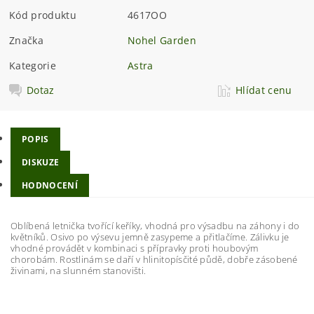
Kód produktu
4617OO
Značka
Nohel Garden
Kategorie
Astra
Dotaz
Hlídat cenu
POPIS
DISKUZE
HODNOCENÍ
Oblíbená letnička tvořící keříky, vhodná pro výsadbu na záhony i do
květníků. Osivo po výsevu jemně zasypeme a přitlačíme. Zálivku je
vhodné provádět v kombinaci s přípravky proti houbovým
chorobám. Rostlinám se daří v hlinitopísčité půdě, dobře zásobené
živinami, na slunném stanovišti.