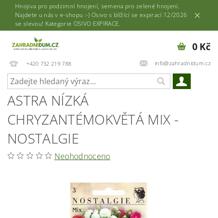
Hnojiva pro podzimní hnojení, semena pro zelené hnojení.
Najdete u nás v e-shopu :-) Osivo s blížící se expirací 12/2026
se slevou! Kategorie OSIVO EXPIRACE.
0 Kč
info@zahradnidum.cz
+420 732 219 788
ASTRA NÍZKÁ
CHRYZANTÉMOKVĚTÁ MIX -
NOSTALGIE
Neohodnoceno