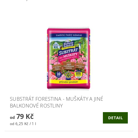
SUBSTRÁT FORESTINA - MUŠKÁTY A JINÉ
BALKONOVÉ ROSTLINY
79 Kč
od
DETAIL
od 6,25 Kč / 1 l