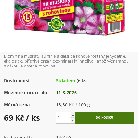
Biomin na muškáty, surfinie a další balkónové rostliny je vydatné,
ekologicky příznivé organicko-minerální hnojivo, jehož významnou
složkou je drcená rohovina.
Dostupnost
Skladem
(6 ks)
Můžeme doručit do
11.8.2026
Měrná cena
13,80 Kč / 100 g
69 Kč
/ ks
Kód produktu
140108