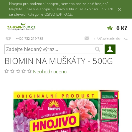
Hnojiva pro podzimní hnojení, semena pro zelené hnojení.
Najdete u nás v e-shopu :-) Osivo s blížící se expirací 12/2026
se slevou! Kategorie OSIVO EXPIRACE.
0 Kč
info@zahradnidum.cz
+420 732 219 788
BIOMIN NA MUŠKÁTY - 500G
Neohodnoceno