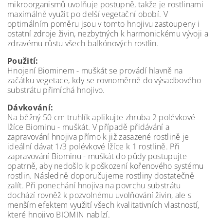
mikroorganismů uvolňuje postupně, takže je rostlinami
maximálně využit po delší vegetační obobí. V
optimálním poměru jsou v tomto hnojivu zastoupeny i
ostatní zdroje živin, nezbytných k harmonickému vývoji a
zdravému růstu všech balkónových rostlin.
Použití:
Hnojení Biominem - muškát se provádí hlavně na
začátku vegetace, kdy se rovnoměrně do výsadbového
substrátu přimíchá hnojivo.
Dávkování:
Na běžný 50 cm truhlík aplikujte zhruba 2 polévkové
lžíce Biominu - muškát. V případě přidávání a
zapravování hnojiva přímo k již zasazené rostlině je
ideální dávat 1/3 polévkové lžíce k 1 rostlině. Při
zapravování Biominu - muškát do půdy postupujte
opatrně, aby nedošlo k poškození kořenového systému
rostlin. Následně doporučujeme rostliny dostatečně
zalít. Při ponechání hnojiva na povrchu substrátu
dochází rovněž k pozvolnému uvolňování živin, ale s
menším efektem využití všech kvalitativních vlastností,
které hnojivo BIOMIN nabízí.