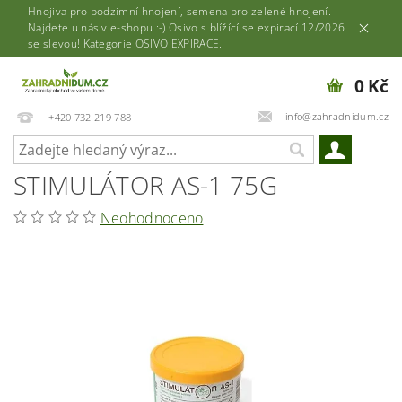
Hnojiva pro podzimní hnojení, semena pro zelené hnojení.
Najdete u nás v e-shopu :-) Osivo s blížící se expirací 12/2026
se slevou! Kategorie OSIVO EXPIRACE.
0 Kč
info@zahradnidum.cz
+420 732 219 788
STIMULÁTOR AS-1 75G
Neohodnoceno