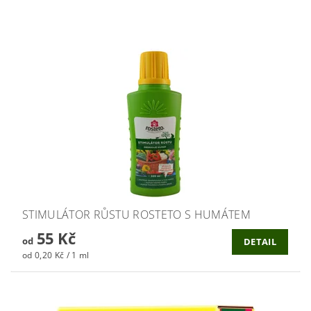
STIMULÁTOR RŮSTU ROSTETO S HUMÁTEM
55 Kč
od
DETAIL
od 0,20 Kč / 1 ml