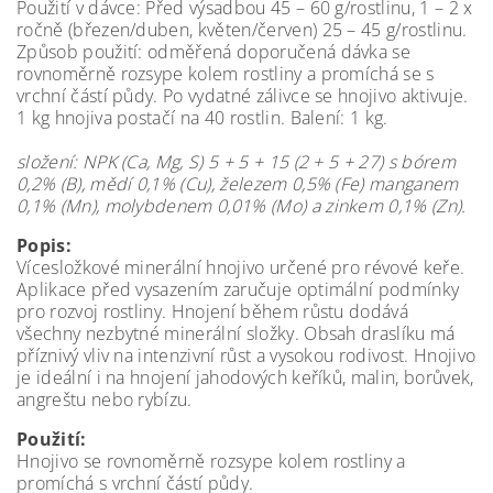
Použití v dávce: Před výsadbou 45 – 60 g/rostlinu, 1 – 2 x
ročně (březen/duben, květen/červen) 25 – 45 g/rostlinu.
Způsob použití: odměřená doporučená dávka se
rovnoměrně rozsype kolem rostliny a promíchá se s
vrchní částí půdy. Po vydatné zálivce se hnojivo aktivuje.
1 kg hnojiva postačí na 40 rostlin. Balení: 1 kg.
složení: NPK (Ca, Mg, S) 5 + 5 + 15 (2 + 5 + 27) s bórem
0,2% (B), mědí 0,1% (Cu), železem 0,5% (Fe) manganem
0,1% (Mn), molybdenem 0,01% (Mo) a zinkem 0,1% (Zn).
Popis:
Vícesložkové minerální hnojivo určené pro révové keře.
Aplikace před vysazením zaručuje optimální podmínky
pro rozvoj rostliny. Hnojení během růstu dodává
všechny nezbytné minerální složky. Obsah draslíku má
příznivý vliv na intenzivní růst a vysokou rodivost. Hnojivo
je ideální i na hnojení jahodových keříků, malin, borůvek,
angreštu nebo rybízu.
Použití:
Hnojivo se rovnoměrně rozsype kolem rostliny a
promíchá s vrchní částí půdy.