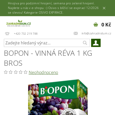
Hnojiva pro podzimní hnojení, semena pro zelené hnojení.
Najdete u nás v e-shopu :-) Osivo s blížící se expirací 12/2026
se slevou! Kategorie OSIVO EXPIRACE.
0 Kč
info@zahradnidum.cz
+420 732 219 788
BOPON - VINNÁ RÉVA 1 KG
BROS
Neohodnoceno