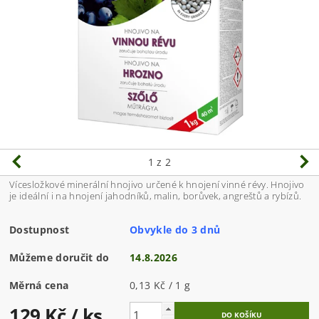
1
z 2
Vícesložkové minerální hnojivo určené k hnojení vinné révy. Hnojivo
je ideální i na hnojení jahodníků, malin, borůvek, angreštů a rybízů.
Dostupnost
Obvykle do 3 dnů
Můžeme doručit do
14.8.2026
Měrná cena
0,13 Kč / 1 g
129 Kč
/ ks