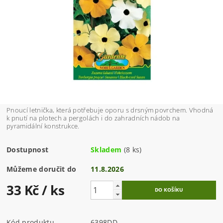
Pnoucí letnička, která potřebuje oporu s drsným povrchem. Vhodná
k pnutí na plotech a pergolách i do zahradních nádob na
pyramidální konstrukce.
Dostupnost
Skladem
(8 ks)
Můžeme doručit do
11.8.2026
33 Kč
/ ks
Kód produktu
6398DD