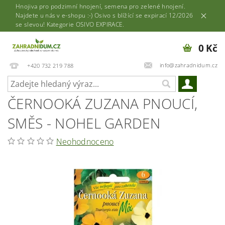
Hnojiva pro podzimní hnojení, semena pro zelené hnojení.
Najdete u nás v e-shopu :-) Osivo s blížící se expirací 12/2026
se slevou! Kategorie OSIVO EXPIRACE.
0 Kč
info@zahradnidum.cz
+420 732 219 788
ČERNOOKÁ ZUZANA PNOUCÍ,
SMĚS - NOHEL GARDEN
Neohodnoceno