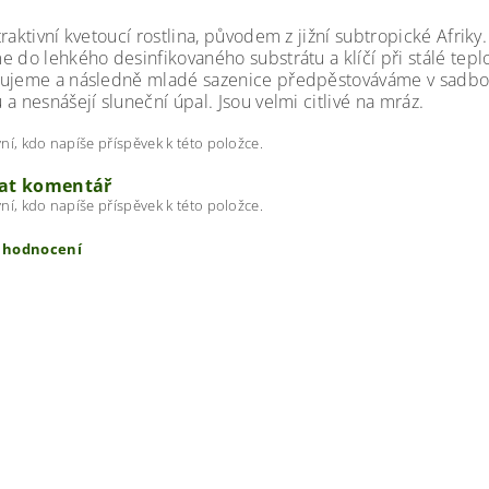
raktivní kvetoucí rostlina, původem z jižní subtropické Afriky
e do lehkého desinfikovaného substrátu a klíčí při stálé tepl
ujeme a následně mladé sazenice předpěstováváme v sadbovač
a nesnášejí sluneční úpal. Jsou velmi citlivé na mráz.
ní, kdo napíše příspěvek k této položce.
dat komentář
ní, kdo napíše příspěvek k této položce.
t hodnocení