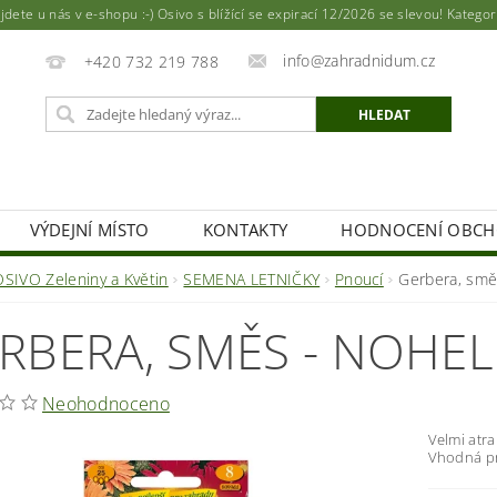
ete u nás v e-shopu :-) Osivo s blížící se expirací 12/2026 se slevou! Katego
info@zahradnidum.cz
+420 732 219 788
VÝDEJNÍ MÍSTO
KONTAKTY
HODNOCENÍ OBC
OSIVO Zeleniny a Květin
SEMENA LETNIČKY
Pnoucí
Gerbera, sm
RBERA, SMĚS - NOHE
Neohodnoceno
Velmi atra
Vhodná pr