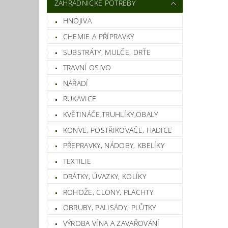
ZAHRADNICKÉ POTŘEBY
HNOJIVA
CHEMIE A PŘÍPRAVKY
SUBSTRÁTY, MULČE, DRŤE
TRAVNÍ OSIVO
NÁŘADÍ
RUKAVICE
KVĚTINÁČE,TRUHLÍKY,OBALY
KONVE, POSTŘIKOVAČE, HADICE
PŘEPRAVKY, NÁDOBY, KBELÍKY
TEXTILIE
DRÁTKY, ÚVAZKY, KOLÍKY
ROHOŽE, CLONY, PLACHTY
OBRUBY, PALISÁDY, PLŮTKY
VÝROBA VÍNA A ZAVAŘOVÁNÍ