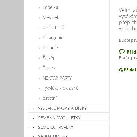
Lobelka
Velmi at
vysévám
Měsíček
přepich
do truhlíků
vzduchu 
Pelargonie
Buďte prv
Petunie
Při
Šalvěj
Buďte prv
Šrucha
Přida
NEKTAR PÁRTY
Tykvičky - okrasné
ostatní
VÝSEVNÉ PÁSKY A DISKY
SEMENA DVOULETKY
SEMENA TRVALKY
SADBA HOUBY