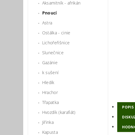
Aksamitník - afrikán
Pnoucí
Astra
Ostálka - cinie
Lichořeřišnice
Slunečnice
Gazánie
k sušení
Hledík
Hrachor
Třapatka
POPIS
Hvozdík (karafiát)
DISKU
Jiřinka
HODN
Kapusta