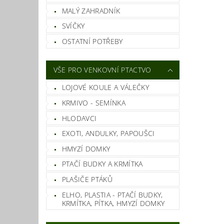
MALÝ ZAHRADNÍK
SVÍČKY
OSTATNÍ POTŘEBY
VŠE PRO VENKOVNÍ PTACTVO
LOJOVÉ KOULE A VÁLEČKY
KRMIVO - SEMÍNKA
HLODAVCI
EXOTI, ANDULKY, PAPOUŠCI
HMYZÍ DOMKY
PTAČÍ BUDKY A KRMÍTKA
PLAŠIČE PTÁKŮ
ELHO, PLASTIA - PTAČÍ BUDKY,
KRMÍTKA, PÍTKA, HMYZÍ DOMKY