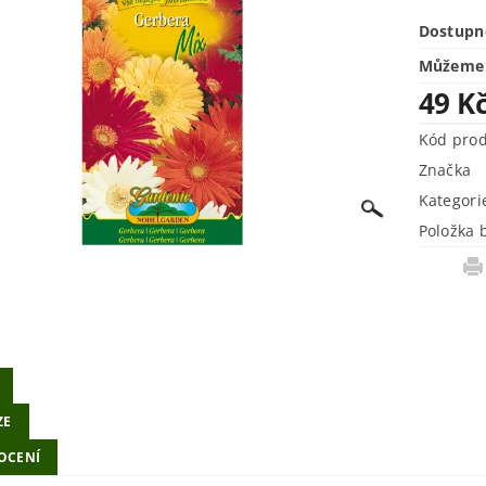
Dostupn
Můžeme 
49 K
Kód pro
Značka
Kategori
Položka 
ZE
OCENÍ