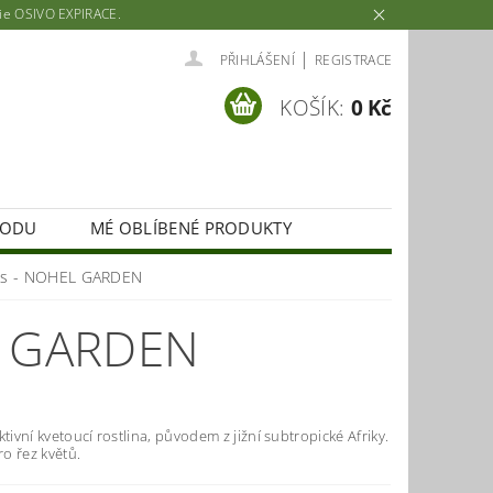
rie OSIVO EXPIRACE.
|
PŘIHLÁŠENÍ
REGISTRACE
KOŠÍK:
0 Kč
HODU
MÉ OBLÍBENÉ PRODUKTY
ěs - NOHEL GARDEN
L GARDEN
ktivní kvetoucí rostlina, původem z jižní subtropické Afriky.
o řez květů.