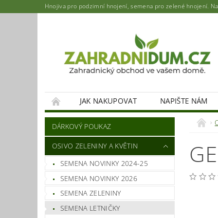
Hnojiva pro podzimní hnojení, semena pro zelené hnojení. Najd
JAK NAKUPOVAT
NAPIŠTE NÁM
DÁRKOVÝ POUKAZ
GE
OSIVO ZELENINY A KVĚTIN
SEMENA NOVINKY 2024-25
SEMENA NOVINKY 2026
SEMENA ZELENINY
SEMENA LETNIČKY