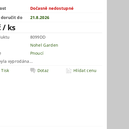
ost
Dočasně nedostupné
doručit do
21.8.2026
č
/ ks
duktu
8099DD
Nohel Garden
e
Pnoucí
byla vyprodána...
Tisk
Dotaz
Hlídat cenu