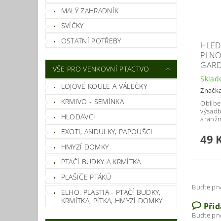
MALÝ ZAHRADNÍK
SVÍČKY
OSTATNÍ POTŘEBY
HLED
PLNO
GAR
VŠE PRO VENKOVNÍ PTACTVO
Skla
LOJOVÉ KOULE A VÁLEČKY
Značk
KRMIVO - SEMÍNKA
Oblíbe
výsadb
HLODAVCI
aranžm
EXOTI, ANDULKY, PAPOUŠCI
49 
HMYZÍ DOMKY
PTAČÍ BUDKY A KRMÍTKA
PLAŠIČE PTÁKŮ
Buďte prv
ELHO, PLASTIA - PTAČÍ BUDKY,
KRMÍTKA, PÍTKA, HMYZÍ DOMKY
Při
Buďte prv