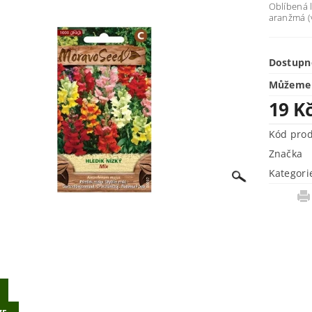
Oblíbená 
aranžmá (
Dostupn
Můžeme 
19 K
Kód pro
Značka
Kategori