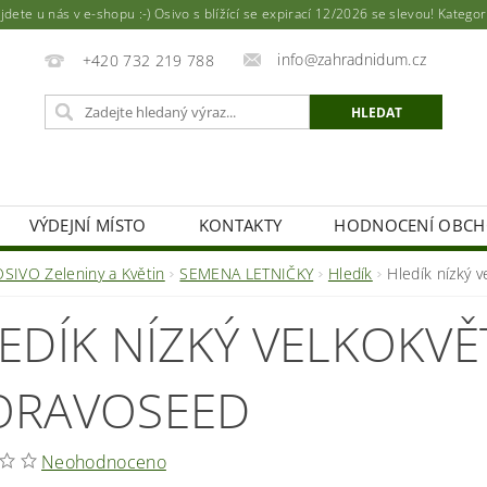
ete u nás v e-shopu :-) Osivo s blížící se expirací 12/2026 se slevou! Katego
info@zahradnidum.cz
+420 732 219 788
VÝDEJNÍ MÍSTO
KONTAKTY
HODNOCENÍ OBC
OSIVO Zeleniny a Květin
SEMENA LETNIČKY
Hledík
Hledík nízký
EDÍK NÍZKÝ VELKOKVĚT
RAVOSEED
Neohodnoceno