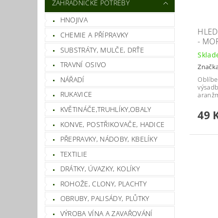
ZAHRADNICKÉ POTŘEBY
HNOJIVA
HLED
CHEMIE A PŘÍPRAVKY
- MO
SUBSTRÁTY, MULČE, DRŤE
Skla
TRAVNÍ OSIVO
Značk
NÁŘADÍ
Oblíbe
výsadb
RUKAVICE
aranžm
KVĚTINÁČE,TRUHLÍKY,OBALY
49 
KONVE, POSTŘIKOVAČE, HADICE
PŘEPRAVKY, NÁDOBY, KBELÍKY
TEXTILIE
DRÁTKY, ÚVAZKY, KOLÍKY
ROHOŽE, CLONY, PLACHTY
OBRUBY, PALISÁDY, PLŮTKY
VÝROBA VÍNA A ZAVAŘOVÁNÍ