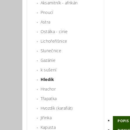
Aksamitník - afrikán
Pnoucí
Astra
Ostálka - cinie
Lichořeřišnice
Slunečnice
Gazánie
k sušení
Hledík
Hrachor
Třapatka
Hvozdík (karafiát)
Jiřinka
POPIS
Kapusta