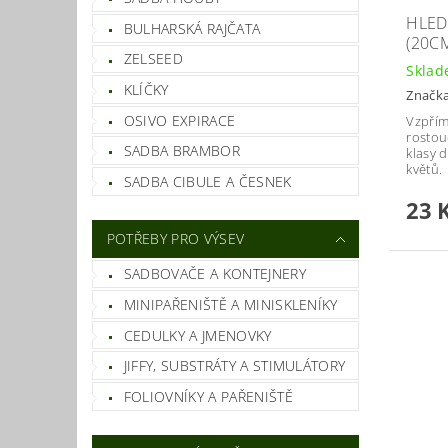
HLED
BULHARSKÁ RAJČATA
(20CM
ZELSEED
Skla
KLÍČKY
Značk
OSIVO EXPIRACE
Vzpřím
rostouc
SADBA BRAMBOR
klasy 
květů.
SADBA CIBULE A ČESNEK
23 
POTŘEBY PRO VÝSEV
SADBOVAČE A KONTEJNERY
MINIPAŘENIŠTĚ A MINISKLENÍKY
CEDULKY A JMENOVKY
JIFFY, SUBSTRÁTY A STIMULÁTORY
FOLIOVNÍKY A PAŘENIŠTĚ