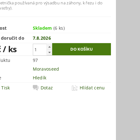
letnička používaná pro výsadbu na záhony, k řezu i do
vazby).
ost
Skladem
(6 ks)
doručit do
7.8.2026
č
/ ks
duktu
97
Moravoseed
e
Hledík
Tisk
Dotaz
Hlídat cenu