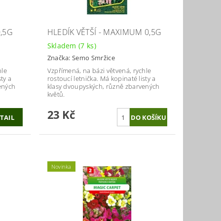
0,5G
HLEDÍK VĚTŠÍ - MAXIMUM 0,5G
Skladem
(7 ks)
Značka:
Semo Smržice
hle
Vzpřímená, na bázi větvená, rychle
ty a
rostoucí letnička. Má kopinaté listy a
ených
klasy dvoupyských, různě zbarvených
květů.
23 Kč
TAIL
Novinka