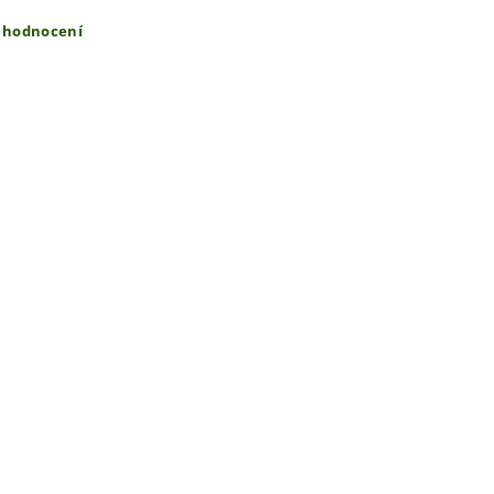
t hodnocení
ením hodnocení souhlasíte s
podmínkami ochrany osobních úda