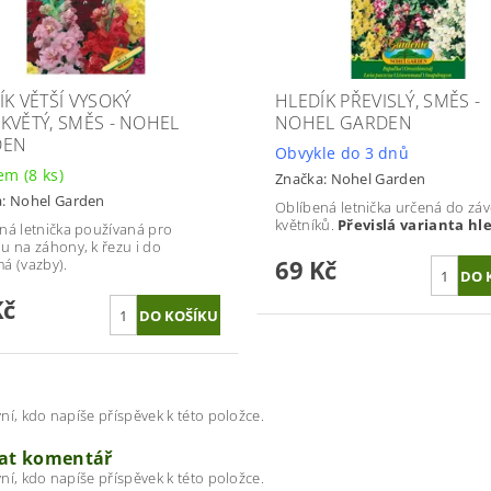
ÍK VĚTŠÍ VYSOKÝ
HLEDÍK PŘEVISLÝ, SMĚS -
KVĚTÝ, SMĚS - NOHEL
NOHEL GARDEN
DEN
Obvykle do 3 dnů
dem
(8 ks)
Značka:
Nohel Garden
a:
Nohel Garden
Oblíbená letnička určená do zá
květníků.
Převislá varianta hl
ná letnička používaná pro
u na záhony, k řezu i do
69 Kč
á (vazby).
Kč
ní, kdo napíše příspěvek k této položce.
dat komentář
ní, kdo napíše příspěvek k této položce.