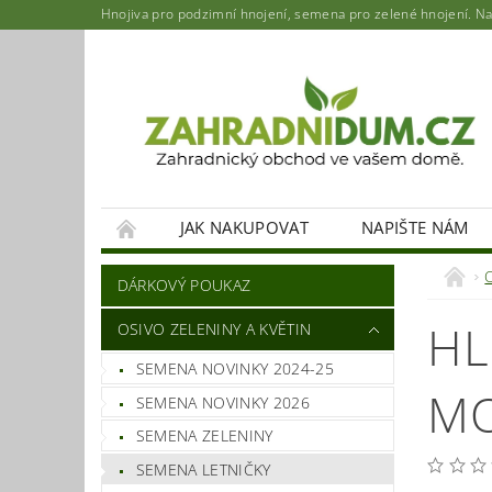
Hnojiva pro podzimní hnojení, semena pro zelené hnojení. Najd
JAK NAKUPOVAT
NAPIŠTE NÁM
DÁRKOVÝ POUKAZ
HL
OSIVO ZELENINY A KVĚTIN
SEMENA NOVINKY 2024-25
MO
SEMENA NOVINKY 2026
SEMENA ZELENINY
SEMENA LETNIČKY