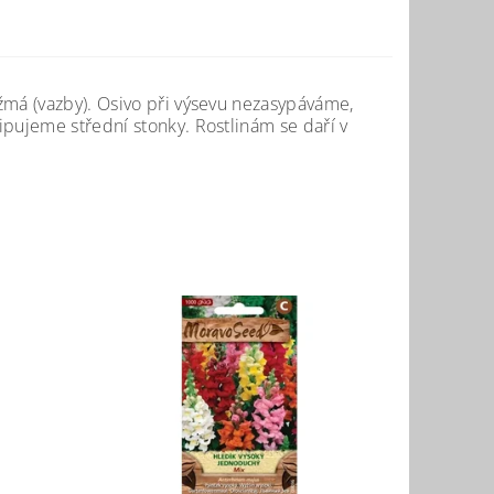
žmá (vazby). Osivo při výsevu nezasypáváme,
ipujeme střední stonky. Rostlinám se daří v