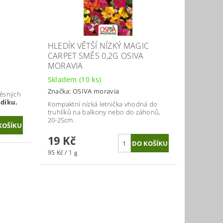
HLEDÍK VĚTŠÍ NÍZKÝ MAGIC
CARPET SMĚS 0,2G OSIVA
MORAVIA
Skladem
(10 ks)
Značka:
OSIVA moravia
věsných
edíku.
Kompaktní nízká letnička vhodná do
truhlíků na balkony nebo do záhonů,
20-25cm.
19 Kč
95 Kč / 1 g