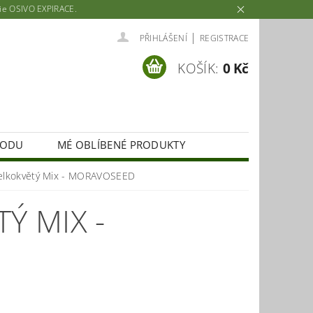
rie OSIVO EXPIRACE.
|
PŘIHLÁŠENÍ
REGISTRACE
KOŠÍK:
0 Kč
HODU
MÉ OBLÍBENÉ PRODUKTY
 velkokvětý Mix - MORAVOSEED
Ý MIX -