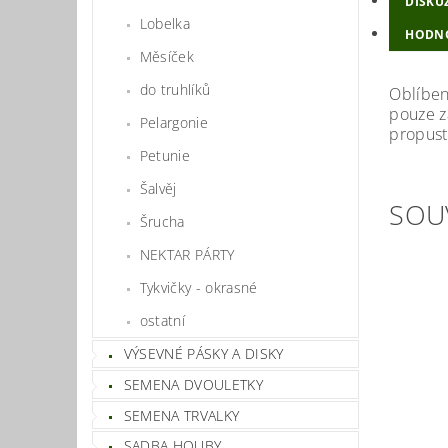
DISKU
Lobelka
HODN
Měsíček
do truhlíků
Oblíben
pouze z
Pelargonie
propust
Petunie
Šalvěj
SOU
Šrucha
NEKTAR PÁRTY
Tykvičky - okrasné
ostatní
VÝSEVNÉ PÁSKY A DISKY
SEMENA DVOULETKY
SEMENA TRVALKY
SADBA HOUBY