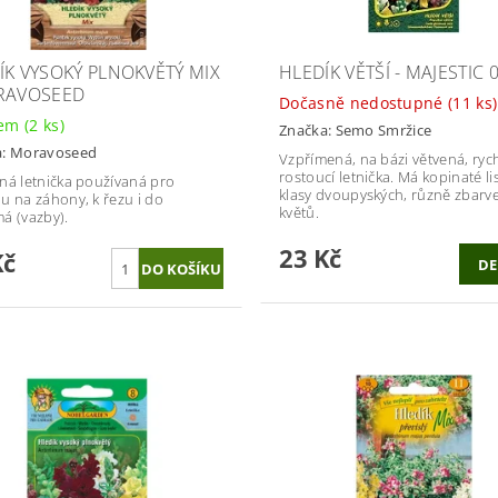
ÍK VYSOKÝ PLNOKVĚTÝ MIX
HLEDÍK VĚTŠÍ - MAJESTIC 
RAVOSEED
Dočasně nedostupné
(11 ks)
dem
(2 ks)
Značka:
Semo Smržice
a:
Moravoseed
Vzpřímená, na bázi větvená, ryc
rostoucí letnička. Má kopinaté lis
ná letnička používaná pro
klasy dvoupyských, různě zbarv
u na záhony, k řezu i do
květů.
á (vazby).
23 Kč
Kč
DE