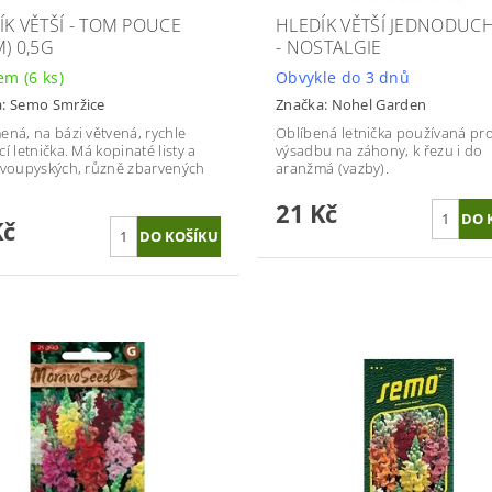
ÍK VĚTŠÍ - TOM POUCE
HLEDÍK VĚTŠÍ JEDNODUCH
) 0,5G
- NOSTALGIE
dem
(6 ks)
Obvykle do 3 dnů
a:
Semo Smržice
Značka:
Nohel Garden
ená, na bázi větvená, rychle
Oblíbená letnička používaná pr
í letnička. Má kopinaté listy a
výsadbu na záhony, k řezu i do
dvoupyských, různě zbarvených
aranžmá (vazby).
21 Kč
Kč