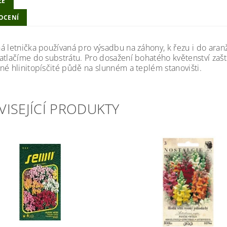
ZE
OCENÍ
á letnička používaná pro výsadbu na záhony, k řezu i do aran
atlačíme do substrátu. Pro dosažení bohatého květenství zašt
né hlinitopísčité půdě na slunném a teplém stanovišti.
VISEJÍCÍ PRODUKTY