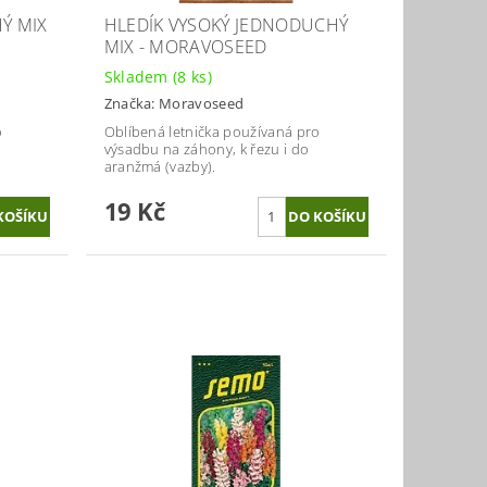
Ý MIX
HLEDÍK VYSOKÝ JEDNODUCHÝ
MIX - MORAVOSEED
Skladem
(8 ks)
Značka:
Moravoseed
o
Oblíbená letnička používaná pro
výsadbu na záhony, k řezu i do
aranžmá (vazby).
19 Kč