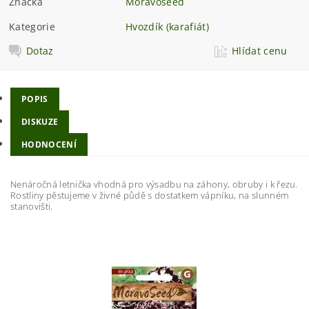
Značka
Moravoseed
Kategorie
Hvozdík (karafiát)
Dotaz
Hlídat cenu
POPIS
DISKUZE
HODNOCENÍ
Nenáročná letnička vhodná pro výsadbu na záhony, obruby i k řezu.
Rostliny pěstujeme v živné půdě s dostatkem vápníku, na slunném
stanovišti.