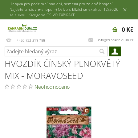
Hnojiva pro podzimní hnojení, semena pro zelené hnojení.
Najdete u nás v e-shopu :-) Osivo s blížící se expirací 12/2026
se slevou! Kategorie OSIVO EXPIRACE.
0 Kč
info@zahradnidum.cz
+420 732 219 788
HVOZDÍK ČÍNSKÝ PLNOKVĚTÝ
MIX - MORAVOSEED
Neohodnoceno