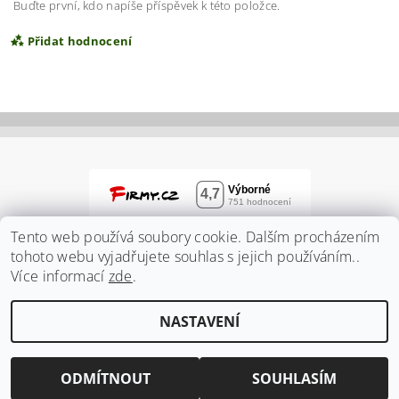
Buďte první, kdo napíše příspěvek k této položce.
Přidat hodnocení
Tento web používá soubory cookie. Dalším procházením
tohoto webu vyjadřujete souhlas s jejich používáním..
Více informací
zde
.
Vložením hodnocení souhlasíte s
podmínkami
NASTAVENÍ
ochrany osobních údajů
2026 ©
Zahradnidum.cz
, všechna práva vyhrazena
Vytvořil Shoptet
ODMÍTNOUT
SOUHLASÍM