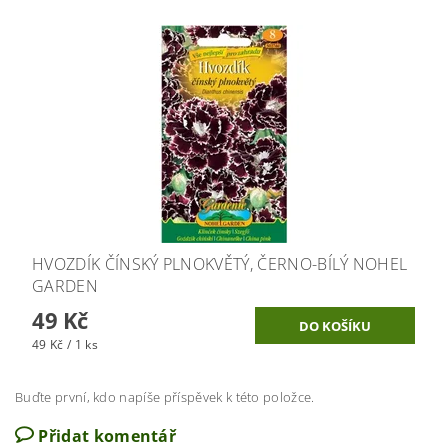
HVOZDÍK ČÍNSKÝ PLNOKVĚTÝ, ČERNO-BÍLÝ NOHEL
GARDEN
49 Kč
49 Kč / 1 ks
Buďte první, kdo napíše příspěvek k této položce.
Přidat komentář