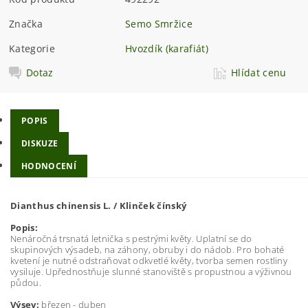
Značka
Semo Smržice
Kategorie
Hvozdík (karafiát)
Dotaz
Hlídat cenu
POPIS
DISKUZE
HODNOCENÍ
Dianthus chinensis L. / Klinček čínský
Popis:
Nenáročná trsnatá letnička s pestrými květy. Uplatní se do
skupinových výsadeb, na záhony, obruby i do nádob. Pro bohaté
kvetení je nutné odstraňovat odkvetlé květy, tvorba semen rostliny
vysiluje. Upřednostňuje slunné stanoviště s propustnou a výživnou
půdou.
Výsev:
březen - duben