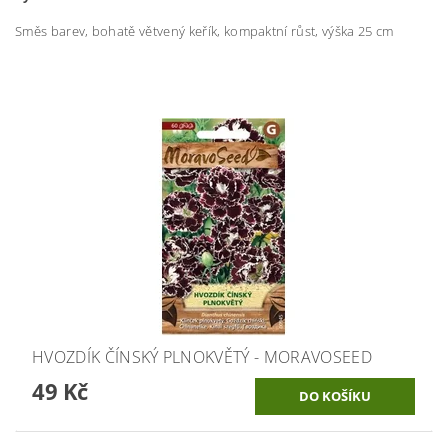
Směs barev, bohatě větvený keřík, kompaktní růst, výška 25 cm
HVOZDÍK ČÍNSKÝ PLNOKVĚTÝ - MORAVOSEED
49 Kč