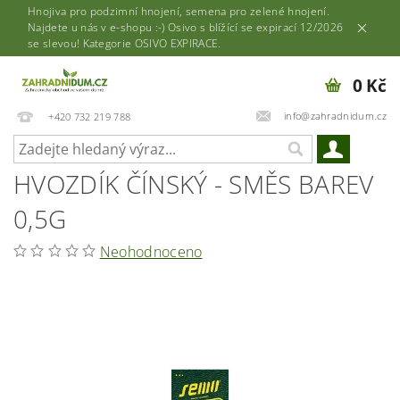
Hnojiva pro podzimní hnojení, semena pro zelené hnojení.
Najdete u nás v e-shopu :-) Osivo s blížící se expirací 12/2026
se slevou! Kategorie OSIVO EXPIRACE.
0 Kč
info@zahradnidum.cz
+420 732 219 788
HVOZDÍK ČÍNSKÝ - SMĚS BAREV
0,5G
Neohodnoceno