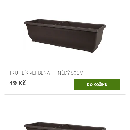
TRUHLÍK VERBENA - HNĚDÝ 50CM
49 Kč