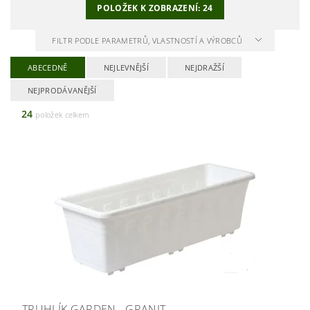
POLOŽEK K ZOBRAZENÍ:
24
FILTR PODLE PARAMETRŮ, VLASTNOSTÍ A VÝROBCŮ
ABECEDNĚ
NEJLEVNĚJŠÍ
NEJDRAŽŠÍ
NEJPRODÁVANĚJŠÍ
24
položek celkem
TRUHLÍK GARDEN - GRANIT