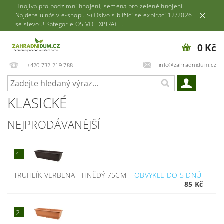
Hnojiva pro podzimní hnojení, semena pro zelené hnojení.
Najdete u nás v e-shopu :-) Osivo s blížící se expirací 12/2026
se slevou! Kategorie OSIVO EXPIRACE.
0 Kč
info@zahradnidum.cz
+420 732 219 788
KLASICKÉ
NEJPRODÁVANĚJŠÍ
1.
TRUHLÍK VERBENA - HNĚDÝ 75CM
–
OBVYKLE DO 5 DNŮ
85 Kč
2.