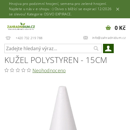
Hnojiva pro podzimní hnojení, semena pro zelené hnojení.
Najdete u nás v e-shopu :-) Osivo s blížící se expirací 12/2026
se slevou! Kategorie OSIVO EXPIRACE.
0 Kč
info@zahradnidum.cz
+420 732 219 788
KUŽEL POLYSTYREN - 15CM
Neohodnoceno