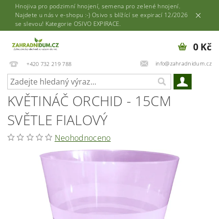
Hnojiva pro podzimní hnojení, semena pro zelené hnojení.
Najdete u nás v e-shopu :-) Osivo s blížící se expirací 12/2026
se slevou! Kategorie OSIVO EXPIRACE.
0 Kč
info@zahradnidum.cz
+420 732 219 788
KVĚTINÁČ ORCHID - 15CM
SVĚTLE FIALOVÝ
Neohodnoceno